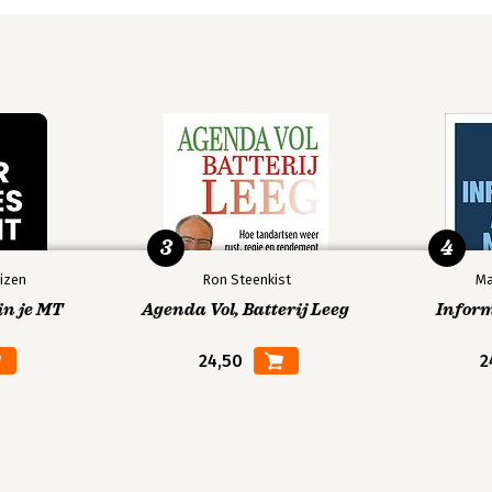
3
4
izen
Ron Steenkist
Ma
in je MT
Agenda Vol, Batterij Leeg
Infor
24,50
2