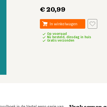
€ 20,99
In winkelwagen
Op voorraad
Nu besteld, dinsdag in huis
Gratis verzonden
Vaak samen g
nvulboek in de Vertel eens-serie van