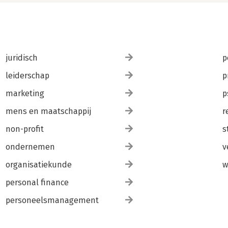
juridisch
p
leiderschap
p
marketing
p
mens en maatschappij
r
non-profit
s
ondernemen
v
organisatiekunde
w
personal finance
personeelsmanagement