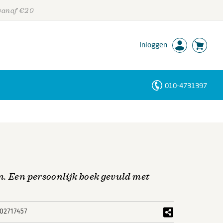
 vanaf €20
Inloggen
010-4731397
Personen
Trefwoorden
n. Een persoonlijk boek gevuld met
02717457