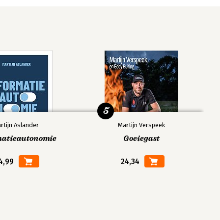
5
rtijn Aslander
Martijn Verspeek
matieautonomie
Goeiegast
4,99
24,34