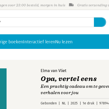
gen voor 23:00 besteld, morgen in huis
Gratis verzending
rige boeken
Interactief leren
Nu lezen
Elma van Vliet
Opa, vertel eens
Een prachtig cadeau om te geve
verhalen voor jou
Gebonden
NL
2025
1e druk
97894