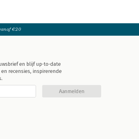
 vanaf €20
uwsbrief en blijf up-to-date
 en recensies, inspirerende
s.
Aanmelden