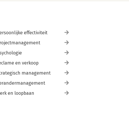
ersoonlijke effectiviteit
rojectmanagement
sychologie
eclame en verkoop
trategisch management
erandermanagement
erk en loopbaan