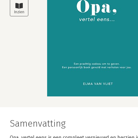
Samenvatting
Opa, vertel eens is een compleet vernieuwd en herzien i