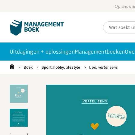
Op werkda
Uitdagingen + oplossingen
Managementboeken
Ove
Boek
Sport, hobby, lifestyle
Opa, vertel eens