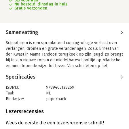
Op voorraad
Nu besteld, dinsdag in huis
Gratis verzonden
Samenvatting
Schooljaren is een sprankelend coming-of-age verhaal over
verlangen, dromen en grote veranderingen. Zoals Ernest van
der Kwast in Mama Tandoori terugkeek op zijn jeugd, zo brengt
hij in zijn nieuwe roman de middelbareschooltijd op hilarische
en meeslepende wijze tot leven. Van schuifelen op het
schoolfeest tot Apfelkorn drinken bij Duits, van overspannen
Specificaties
docenten tot vieze vaders, van eerste zoen tot eindexamen.
Bij de verwarming in de hal van hun school staan Ashraf,
ISBN13:
9789403128269
Mohamed, Dave, Erinç en de naamloze verteller. Ze drinken
Taal:
NL
Capri-Sun, bespreken de benen van mevrouw Taconis en
Bindwijze:
paperback
zoeken naar antwoorden op de grote vragen van een
Aantal pagina's:
240
jongensleven. Een boek vol humor en herkenning, ontroering
Uitgever:
Bezige Bij b.v., Uitgeverij De
Lezersrecensies
en onvergetelijke scènes.
Druk:
1
Verschijningsdatum:
7-5-2026
Wees de eerste die een lezersrecensie schrijft!