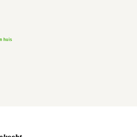
n huis
ekocht