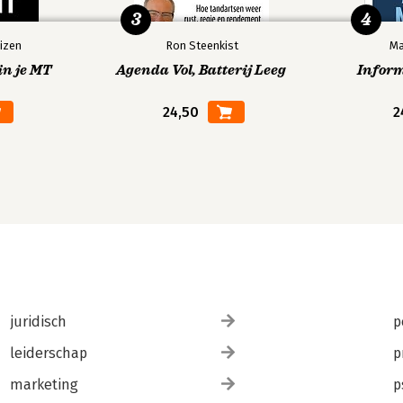
3
4
izen
Ron Steenkist
Ma
in je MT
Agenda Vol, Batterij Leeg
Infor
24,50
2
juridisch
p
leiderschap
p
marketing
p