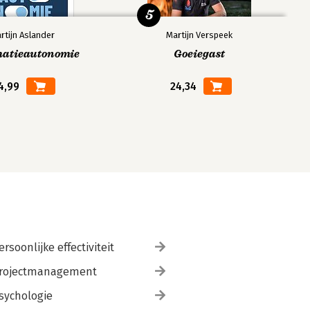
5
rtijn Aslander
Martijn Verspeek
matieautonomie
Goeiegast
4,99
24,34
ersoonlijke effectiviteit
rojectmanagement
sychologie