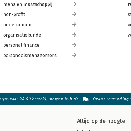
mens en maatschappij
r
non-profit
s
ondernemen
v
organisatiekunde
w
personal finance
personeelsmanagement
gen voor 23:00 besteld, morgen in huis
Gratis verzending
Altijd op de hoogte