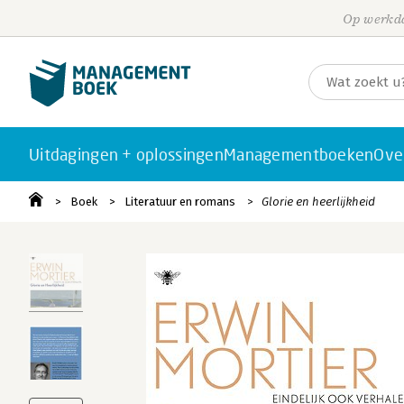
Op werkda
Uitdagingen + oplossingen
Managementboeken
Ove
Boek
Literatuur en romans
Glorie en heerlijkheid