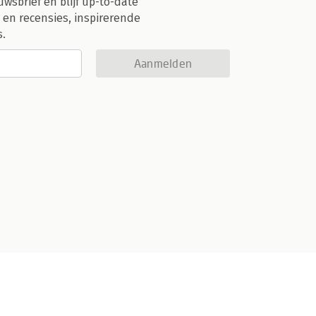
uwsbrief en blijf up-to-date
 en recensies, inspirerende
s.
Aanmelden