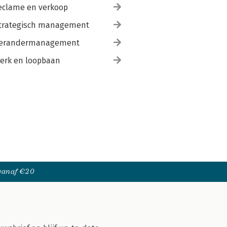
eclame en verkoop
trategisch management
erandermanagement
erk en loopbaan
 vanaf €20