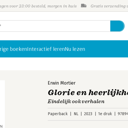
gen voor 23:00 besteld, morgen in huis
Gratis verzending
rige boeken
Interactief leren
Nu lezen
Erwin Mortier
Glorie en heerlijkh
Eindelijk ook verhalen
Paperback
NL
2023
1e druk
9789