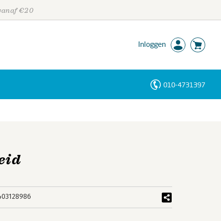
 vanaf €20
Inloggen
010-4731397
Personen
Trefwoorden
eid
403128986