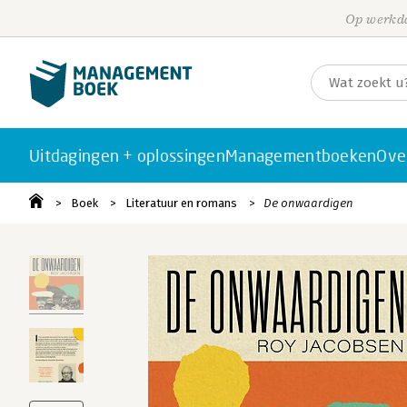
Op werkda
Uitdagingen + oplossingen
Managementboeken
Ove
Boek
Literatuur en romans
De onwaardigen