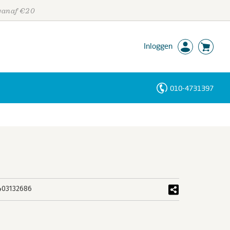
 vanaf €20
Inloggen
010-4731397
Personen
Trefwoorden
403132686