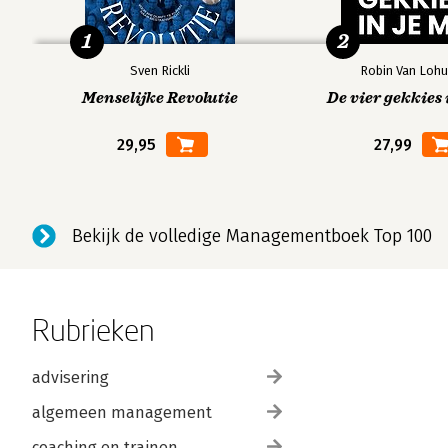
1
2
Sven Rickli
Robin Van Lohu
Menselijke Revolutie
De vier gekkies 
29,95
27,99
Bekijk de volledige Managementboek Top 100
Rubrieken
advisering
algemeen management
coaching en trainen