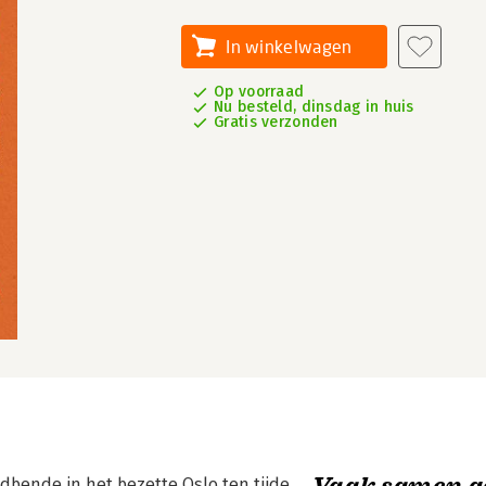
In winkelwagen
Op voorraad
Nu besteld, dinsdag in huis
Gratis verzonden
Vaak samen g
bende in het bezette Oslo ten tijde