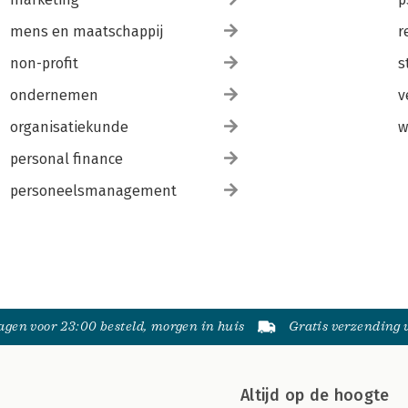
mens en maatschappij
r
non-profit
s
ondernemen
v
organisatiekunde
w
personal finance
personeelsmanagement
gen voor 23:00 besteld, morgen in huis
Gratis verzending
Altijd op de hoogte