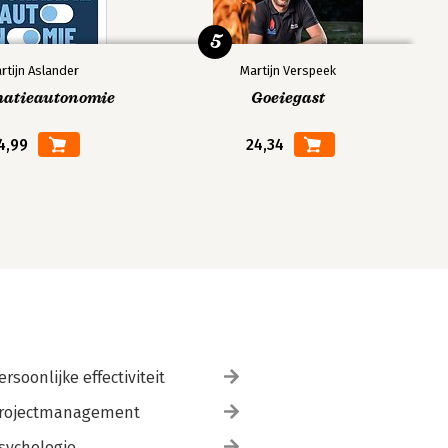
5
rtijn Aslander
Martijn Verspeek
matieautonomie
Goeiegast
4,99
24,34
ersoonlijke effectiviteit
rojectmanagement
sychologie