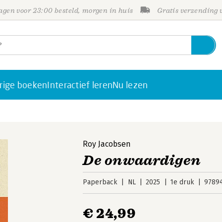
gen voor 23:00 besteld, morgen in huis
Gratis verzending
rige boeken
Interactief leren
Nu lezen
Roy Jacobsen
De onwaardigen
Paperback
NL
2025
1e druk
9789
€ 24,99