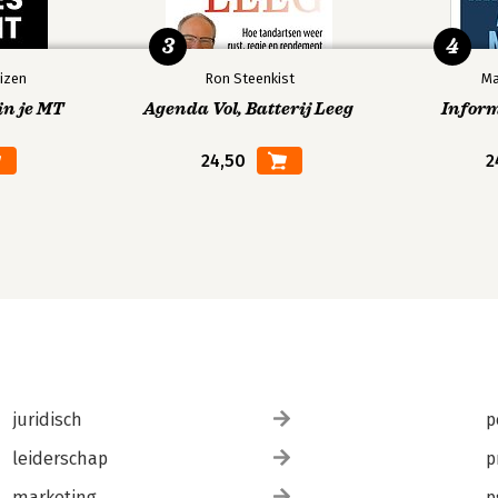
3
4
izen
Ron Steenkist
Ma
in je MT
Agenda Vol, Batterij Leeg
Infor
24,50
2
juridisch
p
leiderschap
p
marketing
p