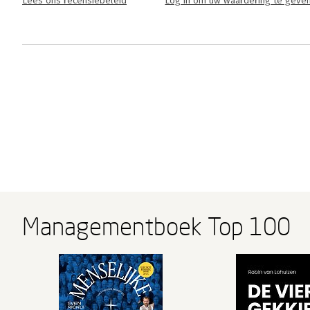
Lees ons recensiebeleid
Log in om uw waardering te geve
Managementboek Top 100