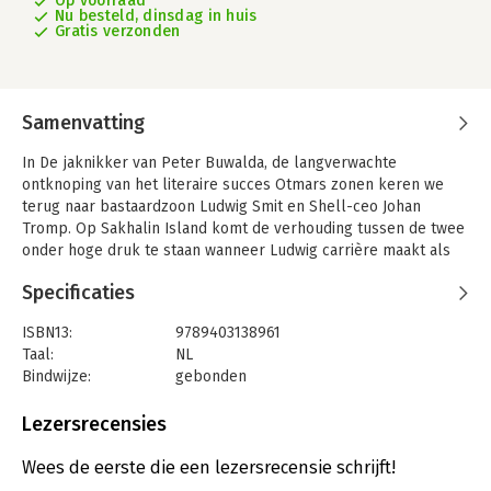
Op voorraad
Nu besteld, dinsdag in huis
Gratis verzonden
Samenvatting
In De jaknikker van Peter Buwalda, de langverwachte
ontknoping van het literaire succes Otmars zonen keren we
terug naar bastaardzoon Ludwig Smit en Shell-ceo Johan
Tromp. Op Sakhalin Island komt de verhouding tussen de twee
onder hoge druk te staan wanneer Ludwig carrière maakt als
tassendrager van Tromp. Samen keren ze zich tegen de
Specificaties
journaliste Isabelle Orthel, die hun relatie onbewust op de
proef stelt. Karakters en verledens botsen met elkaar en
ISBN13:
9789403138961
vormen een gevaarlijk weefsel van vermoedens en
Taal:
NL
teleurstelling. De jaknikker oogst in de kou van Siberië, aan de
Bindwijze:
gebonden
kust van Los Angeles en ten slotte in het bedrieglijk huiselijke
Aantal pagina's:
688
Leiden en wat in Otmars zonen gezaaid wordt.
Uitgever:
Bezige Bij b.v., Uitgeverij De
Lezersrecensies
Druk:
1
Verschijningsdatum:
19-9-2025
Wees de eerste die een lezersrecensie schrijft!