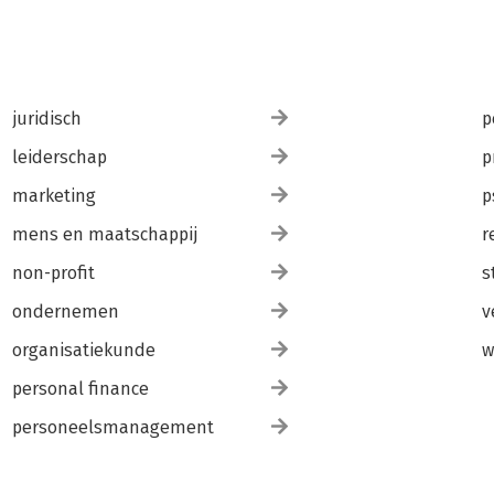
juridisch
p
leiderschap
p
marketing
p
mens en maatschappij
r
non-profit
s
ondernemen
v
organisatiekunde
w
personal finance
personeelsmanagement