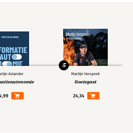
5
rtijn Aslander
Martijn Verspeek
matieautonomie
Goeiegast
4,99
24,34