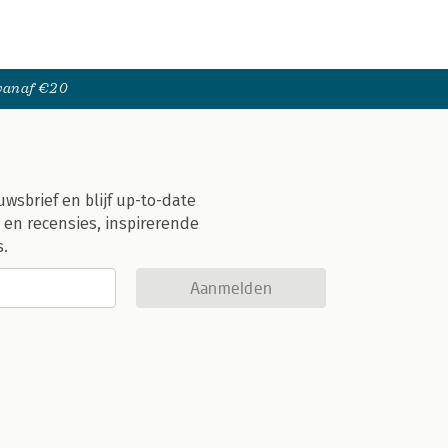
 vanaf €20
uwsbrief en blijf up-to-date
 en recensies, inspirerende
s.
Aanmelden