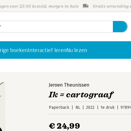
gen voor 23:00 besteld, morgen in huis
Gratis verzending
rige boeken
Interactief leren
Nu lezen
Jeroen Theunissen
Ik = cartograaf
Paperback
NL
2022
1e druk
9789
€ 24,99