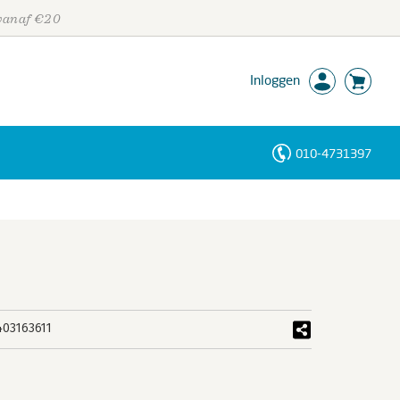
 vanaf €20
Inloggen
010-4731397
Personen
Trefwoorden
403163611