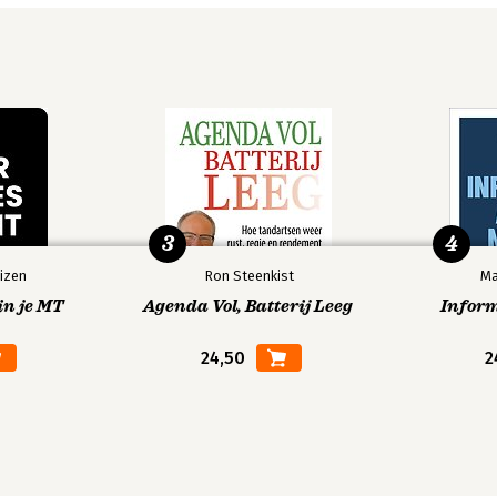
3
4
izen
Ron Steenkist
Ma
in je MT
Agenda Vol, Batterij Leeg
Infor
24,50
2