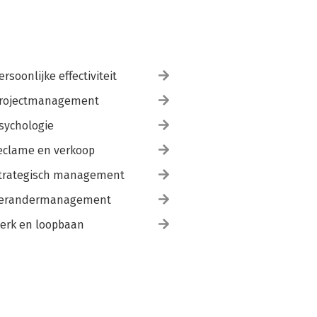
ersoonlijke effectiviteit
rojectmanagement
sychologie
eclame en verkoop
trategisch management
erandermanagement
erk en loopbaan