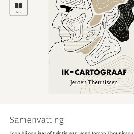
Samenvatting
Toen hij een jaar of twintig was, vond Jeroen Theunissen