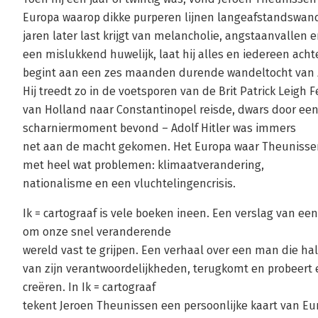
Europa waarop dikke purperen lijnen langeafstandswand
jaren later last krijgt van melancholie, angstaanvallen 
een mislukkend huwelijk, laat hij alles en iedereen achte
begint aan een zes maanden durende wandeltocht van Z
Hij treedt zo in de voetsporen van de Brit Patrick Leigh F
van Holland naar Constantinopel reisde, dwars door een
scharniermoment bevond – Adolf Hitler was immers
net aan de macht gekomen. Het Europa waar Theuniss
met heel wat problemen: klimaatverandering,
nationalisme en een vluchtelingencrisis.
Ik = cartograaf is vele boeken ineen. Een verslag van e
om onze snel veranderende
wereld vast te grijpen. Een verhaal over een man die h
van zijn verantwoordelijkheden, terugkomt en probeert 
creëren. In Ik = cartograaf
tekent Jeroen Theunissen een persoonlijke kaart van Euro