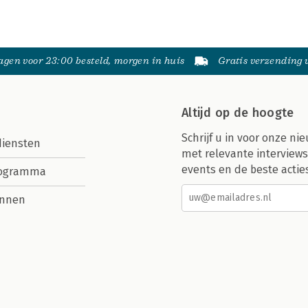
gen voor 23:00 besteld, morgen in huis
Gratis verzending
Altijd op de hoogte
Schrijf u in voor onze nie
diensten
met relevante interviews
events en de beste actie
rogramma
nnen