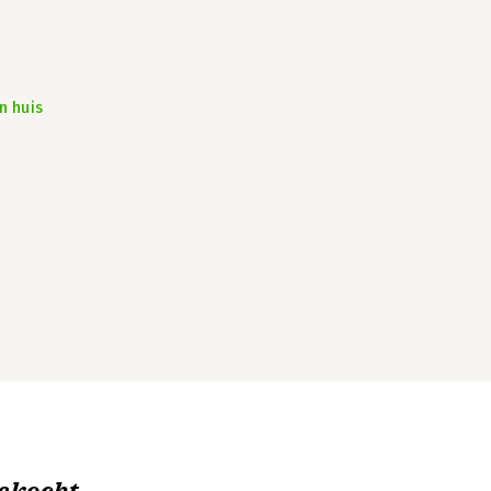
n huis
ekocht