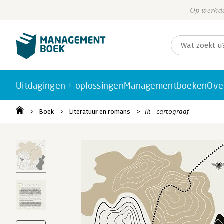
Op werkda
Uitdagingen + oplossingen
Managementboeken
Ove
Boek
Literatuur en romans
Ik = cartograaf