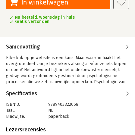
In winkelwagen
Nu besteld, woensdag in huis
Gratis verzonden
Samenvatting
Elke klik op je website is een kans. Maar waarom haakt het
overgrote deel van je bezoekers alsnog af vóór ze iets kopen
of doen? Het antwoord ligt in het onderbewuste: menselijk
gedrag wordt grotendeels gestuurd door psychologische
processen die we zelf nauwelijks opmerken. Psychologie van
Conversies laat je zien hoe je als ondernemer, marketeer of
Specificaties
webdesigner beter inspeelt op de manier waarop mensen écht
beslissingen nemen.
ISBN13:
9789403822068
In dit boek ontdek je hoe je aandacht trekt én vasthoudt op de
Taal:
NL
momenten die er toe doen. Je leert hoe emoties, kleuren en de
Bindwijze:
paperback
volgorde van informatie subtiel het koopgedrag beïnvloeden.
Aantal pagina's:
200
Je herkent en verwijdert onzichtbare drempels in je website of
Uitgever:
Bookmundo
Lezersrecensies
funnel, en bouwt tegelijk vertrouwen en urgentie op zonder
Druk:
1