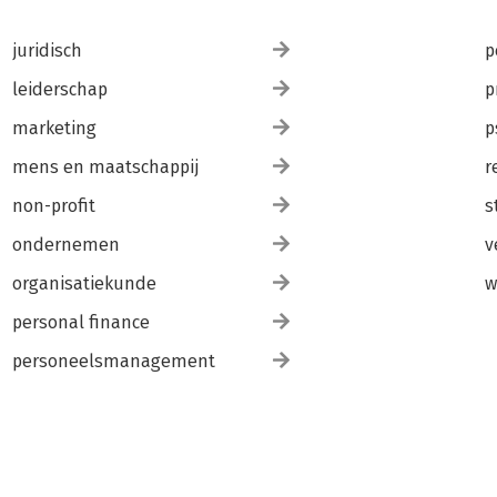
juridisch
p
leiderschap
p
marketing
p
mens en maatschappij
r
non-profit
s
ondernemen
v
organisatiekunde
w
personal finance
personeelsmanagement