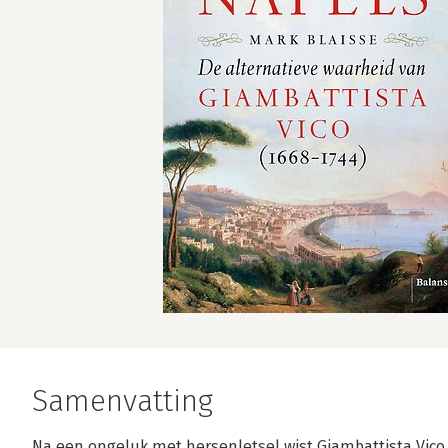
Samenvatting
Na een ongeluk met hersenletsel wist Giambattista Vico