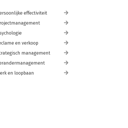
ersoonlijke effectiviteit
rojectmanagement
sychologie
eclame en verkoop
trategisch management
erandermanagement
erk en loopbaan