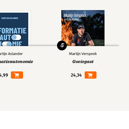
5
rtijn Aslander
Martijn Verspeek
matieautonomie
Goeiegast
4,99
24,34