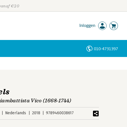
 vanaf €20
Inloggen
010-4731397
Personen
Trefwoorden
els
iambattista Vico (1668-1744)
Nederlands
2018
9789460038617