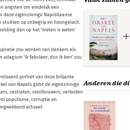
en angsten om eindelijk een
an deze eigenzinnige Napolitaanse
en stuitten op onbegrip en hoongelach.
eelding dan op het 'meten is weten'
spiratie zou worden van denkers als
jn adagium 'Ik fabuleer, dus ik ben' zou
tiseerd portret van deze briljante
Anderen die di
rakel van Napels gidst de eigenzinnige
aters, castraten, vioolbouwers, verboden
vol populisme, corruptie en
azingwekkend actueel.