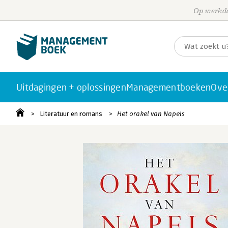
Op werkda
Uitdagingen + oplossingen
Managementboeken
Ove
Literatuur en romans
Het orakel van Napels