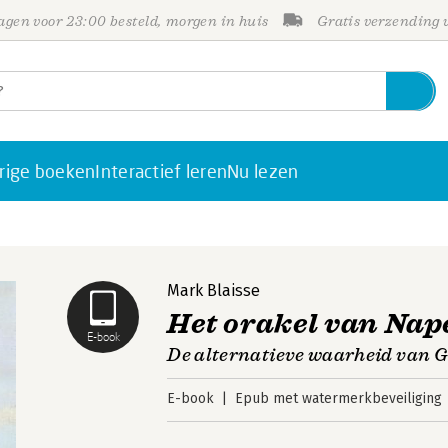
gen voor 23:00 besteld, morgen in huis
Gratis verzending
rige boeken
Interactief leren
Nu lezen
Mark Blaisse
Het orakel van Nap
E-book
De alternatieve waarheid van G
E-book
Epub met watermerkbeveiliging