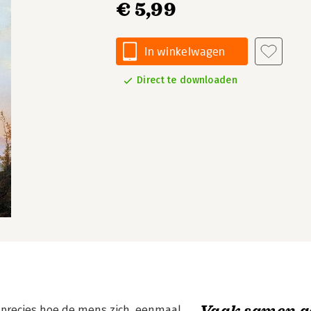
€ 5,99
In winkelwagen
Direct te downloaden
Vaak samen g
 precies hoe de mens zich, eenmaal