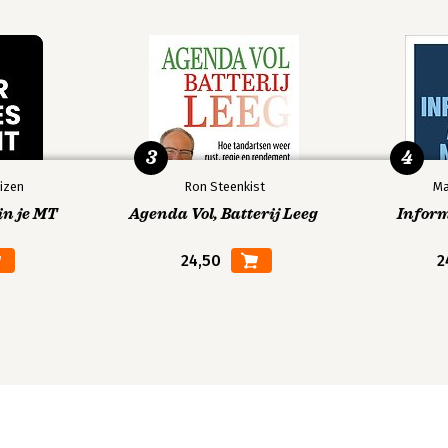
3
4
izen
Ron Steenkist
Ma
in je MT
Agenda Vol, Batterij Leeg
Infor
24,50
2