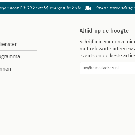
gen voor 23:00 besteld, morgen in huis
Gratis verzending
Altijd op de hoogte
Schrijf u in voor onze nie
diensten
met relevante interviews
events en de beste actie
rogramma
nnen