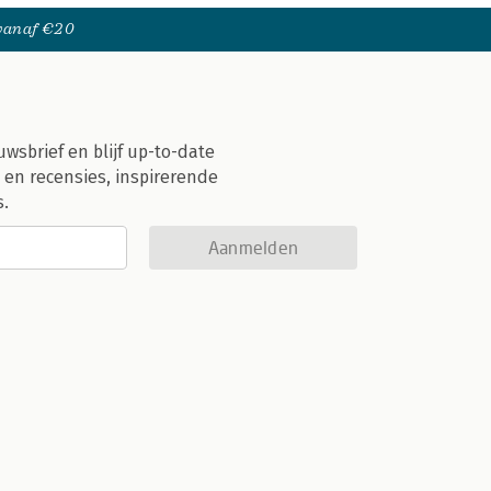
 vanaf €20
uwsbrief en blijf up-to-date
 en recensies, inspirerende
s.
Aanmelden