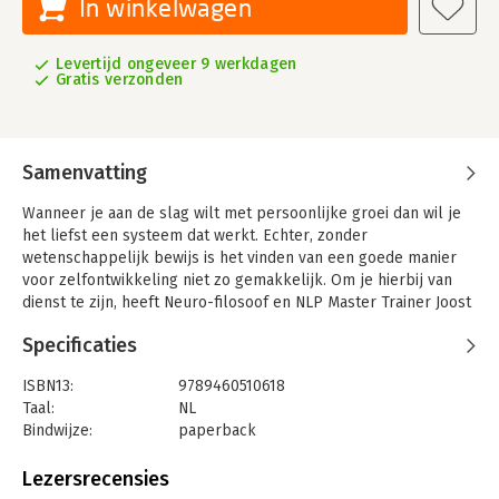
In winkelwagen
Levertijd ongeveer 9 werkdagen
Gratis verzonden
Samenvatting
Wanneer je aan de slag wilt met persoonlijke groei dan wil je
het liefst een systeem dat werkt. Echter, zonder
wetenschappelijk bewijs is het vinden van een goede manier
voor zelfontwikkeling niet zo gemakkelijk. Om je hierbij van
dienst te zijn, heeft Neuro-filosoof en NLP Master Trainer Joost
van der Leij Neurosofie®: het filosofisch fundament voor
Specificaties
persoonlijke groei ontwikkeld.
In het werk van de vroege Nietzsche uit de tijd dat hij zichzelf
ISBN13:
9789460510618
nog psycholoog noemde, heeft Joost van der Leij krachtige
Taal:
NL
principes voor een goed leven gevonden. In Neurosofie® leer
Bindwijze:
paperback
je:
Uitgever:
Attrakt B.V.
Hoe ons brein aan de hand van de vijf zintuigen werkt.
Druk:
1
Lezersrecensies
Op welke manier ons brein betekenis geeft aan de wereld.
Verschijningsdatum:
14-9-2011