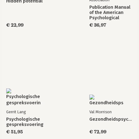
Hidden potential
Publication Manual
of the American
Psychological
Association 2020
€ 22,99
€ 36,97
Gerrit Lang
Val Morrison
Psychologische
Gezondheidspsychologie
gespreksvoering
€ 51,95
€ 72,99