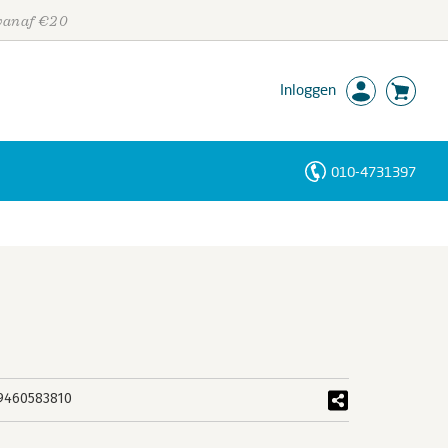
 vanaf €20
Inloggen
010-4731397
Personen
Trefwoorden
9460583810