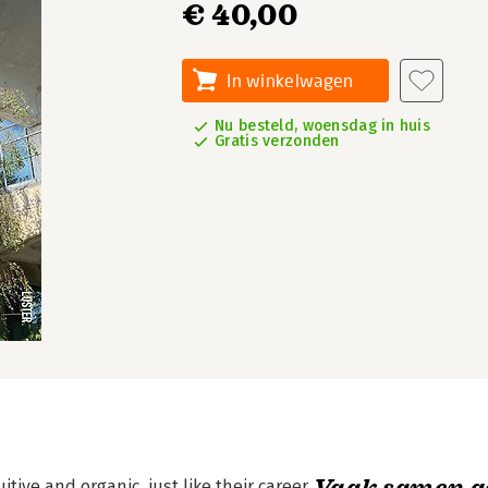
€ 40,00
In winkelwagen
Nu besteld, woensdag in huis
Gratis verzonden
Vaak samen g
ive and organic, just like their career.