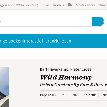
gen voor 23:00 besteld, morgen in huis
Gratis verzending
rige boeken
Interactief leren
Nu lezen
Bart Haverkamp
,
Pieter Croes
Wild Harmony
Urban Gardens By Bart & Pieter
Paperback
mul
2025
1e druk
978