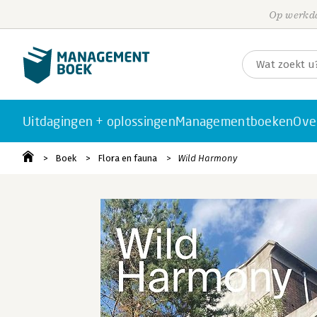
Op werkda
Uitdagingen + oplossingen
Managementboeken
Ove
Boek
Flora en fauna
Wild Harmony