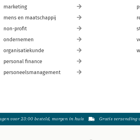
marketing
p
mens en maatschappij
r
non-profit
s
ondernemen
v
organisatiekunde
w
personal finance
personeelsmanagement
gen voor 23:00 besteld, morgen in huis
Gratis verzending