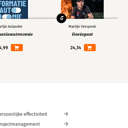
5
rtijn Aslander
Martijn Verspeek
matieautonomie
Goeiegast
4,99
24,34
ersoonlijke effectiviteit
rojectmanagement