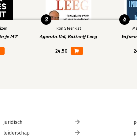
3
4
izen
Ron Steenkist
Ma
in je MT
Agenda Vol, Batterij Leeg
Infor
24,50
2
juridisch
p
leiderschap
p