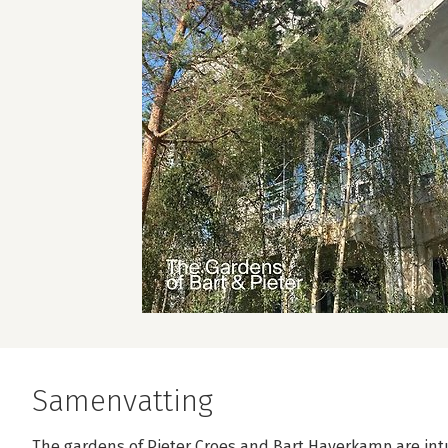
Samenvatting
The gardens of Pieter Croes and Bart Haverkamp are intuit