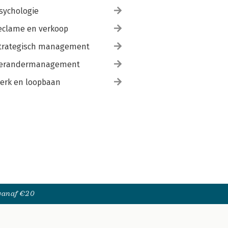
sychologie
eclame en verkoop
trategisch management
erandermanagement
erk en loopbaan
 vanaf €20