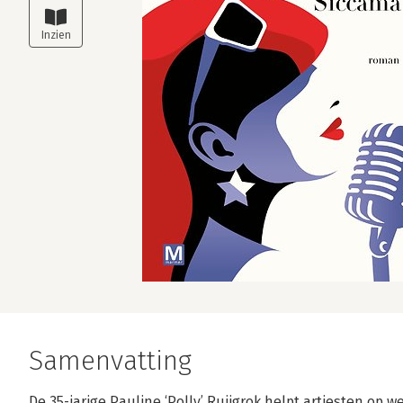
Samenvatting
De 35-jarige Pauline ‘Polly’ Ruijgrok helpt artiesten op