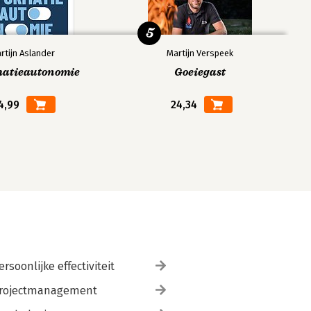
5
rtijn Aslander
Martijn Verspeek
matieautonomie
Goeiegast
4,99
24,34
ersoonlijke effectiviteit
rojectmanagement