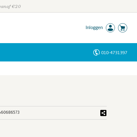
 vanaf €20
Inloggen
010-4731397
Personen
Trefwoorden
460686573