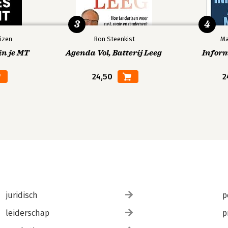
3
4
izen
Ron Steenkist
Ma
in je MT
Agenda Vol, Batterij Leeg
Infor
24,50
2
juridisch
p
leiderschap
p