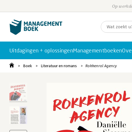
Op werkda
Uitdagingen + oplossingen
Managementboeken
Ove
Boek
Literatuur en romans
Rokkenrol Agency