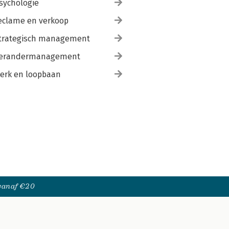
sychologie
eclame en verkoop
trategisch management
erandermanagement
erk en loopbaan
 vanaf €20