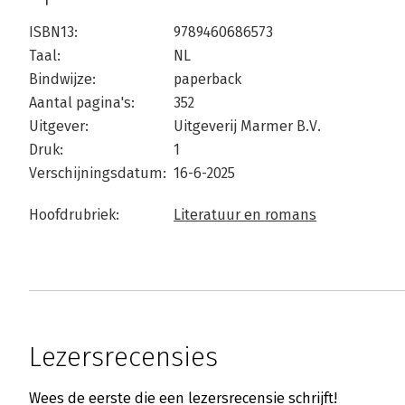
ISBN13:
9789460686573
Taal:
NL
Bindwijze:
paperback
Aantal pagina's:
352
Uitgever:
Uitgeverij Marmer B.V.
Druk:
1
Verschijningsdatum:
16-6-2025
Hoofdrubriek:
Literatuur en romans
Lezersrecensies
Wees de eerste die een lezersrecensie schrijft!