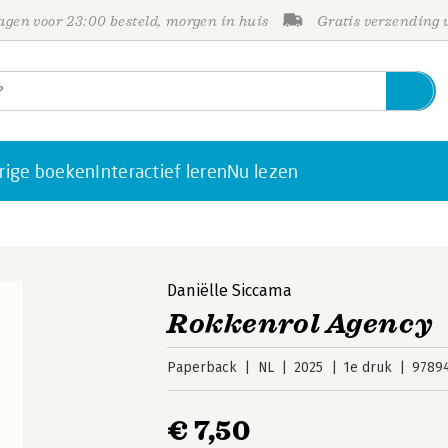
gen voor 23:00 besteld, morgen in huis
Gratis verzending
rige boeken
Interactief leren
Nu lezen
Daniëlle Siccama
Rokkenrol Agency
Paperback
NL
2025
1e druk
9789
€ 7,50