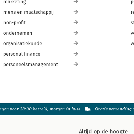
marketing
p
mens en maatschappij
r
non-profit
s
ondernemen
v
organisatiekunde
w
personal finance
personeelsmanagement
gen voor 23:00 besteld, morgen in huis
Gratis verzending
Altijd op de hoogte