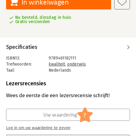
In winkelwagen
Nu besteld, dinsdag in huis
Gratis verzonden
Specificaties
ISBN13:
9789461182111
Trefwoorden:
kwaliteit
,
onderwijs
Taal:
Nederlands
Bindwijze:
gebonden
Aantal pagina's:
180
Lezersrecensies
Uitgever:
Bazalt Educatieve Uitgaven
Druk:
1
Wees de eerste die een lezersrecensie schrijft!
Verschijningsdatum:
9-7-2015
Hoofdrubriek:
Non-fictie informatief/professioneel
?
Uw waardering
Log in om uw waardering te geven