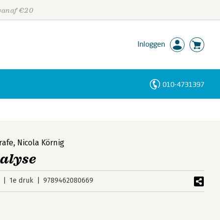
 vanaf €20
Inloggen
010-4731397
Personen
Trefwoorden
rafe
,
Nicola Körnig
alyse
1e druk
9789462080669