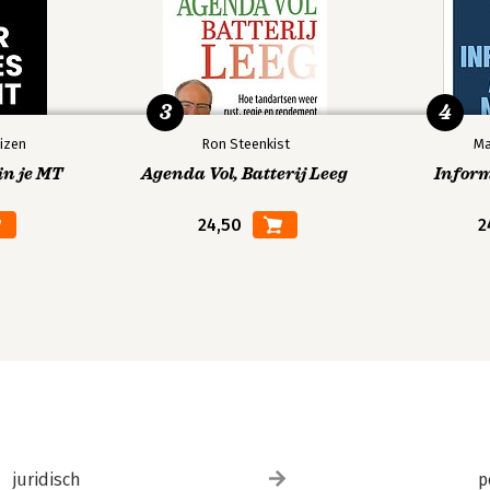
3
4
izen
Ron Steenkist
Ma
in je MT
Agenda Vol, Batterij Leeg
Infor
24,50
2
juridisch
p