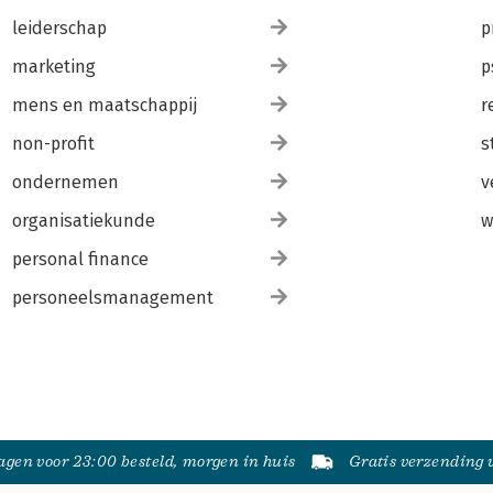
leiderschap
p
marketing
p
mens en maatschappij
r
non-profit
s
ondernemen
v
organisatiekunde
w
personal finance
personeelsmanagement
gen voor 23:00 besteld, morgen in huis
Gratis verzending