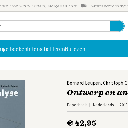
gen voor 23:00 besteld, morgen in huis
Gratis verzending
rige boeken
Interactief leren
Nu lezen
Bernard Leupen
,
Christoph G
Ontwerp en an
Paperback
Nederlands
2013
€ 42,95