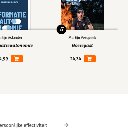
5
rtijn Aslander
Martijn Verspeek
matieautonomie
Goeiegast
4,99
24,34
ersoonlijke effectiviteit