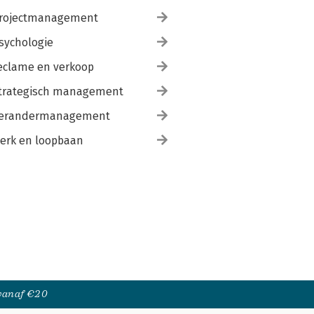
rojectmanagement
sychologie
eclame en verkoop
trategisch management
erandermanagement
erk en loopbaan
 vanaf €20