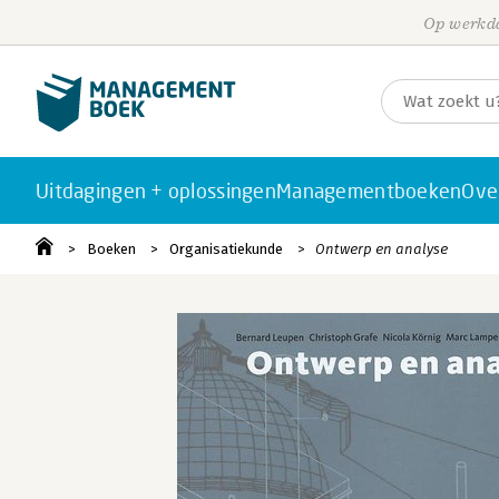
Op werkda
Uitdagingen + oplossingen
Managementboeken
Ove
Boeken
Organisatiekunde
Ontwerp en analyse