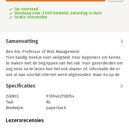
Op voorraad
Vandaag voor 23:00 besteld, zaterdag in huis
Gratis verzonden
Samenvatting
Ben Ale, Professor of Risk Management
"Een handig boekje over veiligheid. Voor beginners om kennis
te maken met de begrippen van het vak. Voor gevorderden om
nog eens na te lezen hoe het ook alweer zit. Informatie die er
ook al was voordat internet werd uitgevonden, maar nu op de
een of andere manier toch zoek is geraakt. Jos schrijft in
Specificaties
begrijpelijke taal over oude, maar zeker niet verouderde
onderwerpen die nog steeds actueel zijn. Wie meer wil kan
ISBN13:
9789462158054
dikkere boeken kopen of het internet afzoeken. Dan nog
Taal:
NL
steeds is dit boekje een handig startpunt."
Bindwijze:
paperback
Carsten Busch, Safety Mythologist
Uitgever:
Vakmedianet
"Is nieuwer wel altijd beter? Je zou denken van wel, als je de
Druk:
1
Lezersrecensies
media volgt. Ook onze samenleving (don't mention the c-word!)
Verschijningsdatum:
6-10-2022