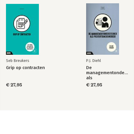
Seb Breukers
P.J. Diehl
Grip op contracten
De
managementonderste
als
preventiemedewerker
€ 27,95
€ 27,95