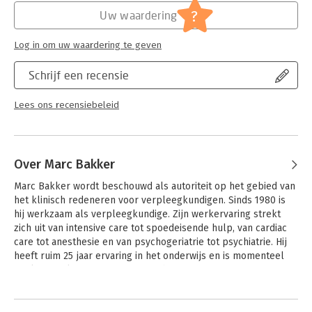
Academie.
?
Uw waardering
Log in om uw waardering te geven
Schrijf een recensie
Lees ons recensiebeleid
Over Marc Bakker
Marc Bakker wordt beschouwd als autoriteit op het gebied van 
het klinisch redeneren voor verpleegkundigen. Sinds 1980 is 
hij werkzaam als verpleegkundige. Zijn werkervaring strekt 
zich uit van intensive care tot spoedeisende hulp, van cardiac 
care tot anesthesie en van psychogeriatrie tot psychiatrie. Hij 
heeft ruim 25 jaar ervaring in het onderwijs en is momenteel 
werkzaam als Expert Lecturer in het Expertisecentrum 
ProActive Nursing van het VUmc.
Andere boeken door Marc Bakker