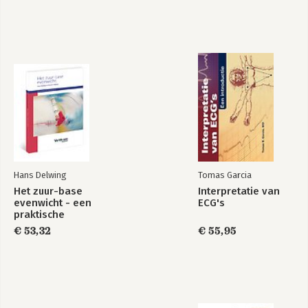
ProActive Nursing.
Klinische
problematiek
inzichtelijk
Bekijk alle boeken
Hans Delwing
Tomas Garcia
Het zuur-base
Interpretatie van
evenwicht - een
ECG's
praktische
handleiding
€ 53,32
€ 55,95