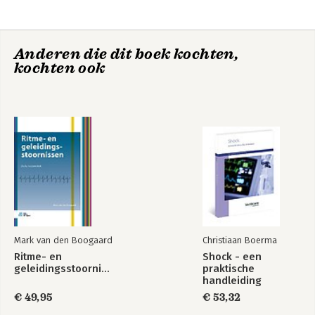
Anderen die dit boek kochten,
kochten ook
ProActive Nursing:
ProActive Nursing.
klinisch redeneren
Klinische
met het Time-out-
problematiek
praktijkmodel
inzichtelijk -
zakboekje
Mark van den Boogaard
Christiaan Boerma
Ritme- en
Shock - een
geleidingsstoornissen
praktische
handleiding
€ 49,95
€ 53,32