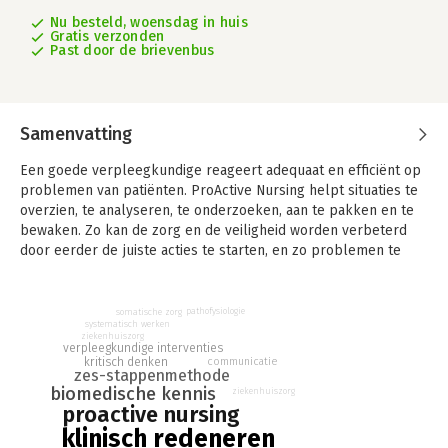
Nu besteld, woensdag in huis
Gratis verzonden
Past door de brievenbus
Samenvatting
Een goede verpleegkundige reageert adequaat en efficiënt op
problemen van patiënten. ProActive Nursing helpt situaties te
overzien, te analyseren, te onderzoeken, aan te pakken en te
bewaken. Zo kan de zorg en de veiligheid worden verbeterd
door eerder de juiste acties te starten, en zo problemen te
voorzien en te voorkomen.
Dit eerste boek van de ProActive Nursing-reeks bestaat uit
pathofysiologie
somatische zorg
twee delen. In het eerste deel wordt de zes-stappenmethode
systematisch werken
ziekenhuiszorg
van het klinisch redeneren voor verpleegkundigen
verpleegkundige interventies
kritisch denken
communicatie
beschreven. Stap voor stap wordt uitgelegd welke
zes-stappenmethode
redeneervaardigheden daarbij van toepassing zijn. Deze
biomedische kennis
ziekenhuiszorg
redeneervaardigheden zijn, zoveel als mogelijk, gekoppeld
proactive nursing
aan beproefde methodieken, technieken of modellen. In dit
klinisch redeneren
boek worden dit redeneerhulpen genoemd. De zes stappen en