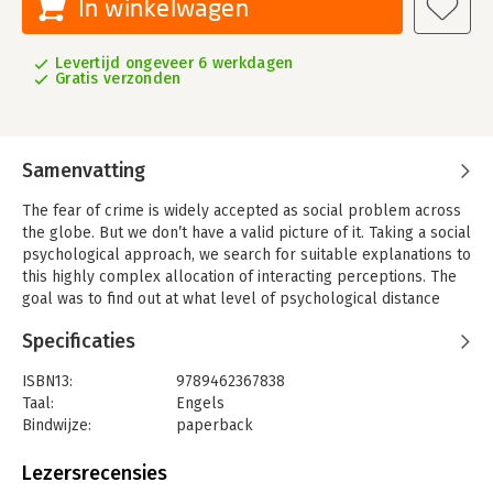
In winkelwagen
Levertijd ongeveer 6 werkdagen
Gratis verzonden
Samenvatting
The fear of crime is widely accepted as social problem across
the globe. But we don’t have a valid picture of it. Taking a social
psychological approach, we search for suitable explanations to
this highly complex allocation of interacting perceptions. The
goal was to find out at what level of psychological distance
citizens primarily experience ‘the fear of crime’ and how they
Specificaties
construct it.
This research utilized a broad range of both qualitative and
ISBN13:
9789462367838
quantitative techniques, such as historical discourse analysis,
Taal:
Engels
free associative interviewing, sorting of photo’s through Q-
Bindwijze:
paperback
methodology and Structural Equation Modelling. The results
Aantal pagina's:
242
show that citizens are highly motivated to keep the trouble of
Uitgever:
Eleven International Publishing
Lezersrecensies
crime at a safe distance. Even to those who assess crime to be
Druk:
1