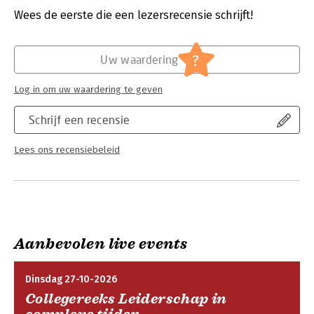
a highly significant risk outside one’s own front door, ‘the fear
Verschijningsdatum:
12-9-2017
Wees de eerste die een lezersrecensie schrijft!
of crime’ is a distant and abstract social problem.
Hoofdrubriek:
Juridisch
Keeping trouble at a safe distance relates to the broad field of
Jongbloed:
Strafrecht - Criminologie
?
Uw waardering
the social sciences, especially to the disciplines of criminology,
sociology and social psychology.
Log in om uw waardering te geven
Schrijf een recensie
Lees ons recensiebeleid
Aanbevolen live events
Dinsdag 27-10-2026
Collegereeks Leiderschap in