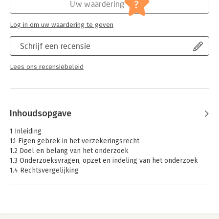
Jongbloed:
Transportverzekering
?
Uw waardering
Serie:
NTHR reeks
Log in om uw waardering te geven
Schrijf een recensie
Lees ons recensiebeleid
Inhoudsopgave
1 Inleiding
1.1 Eigen gebrek in het verzekeringsrecht
1.2 Doel en belang van het onderzoek
1.3 Onderzoeksvragen, opzet en indeling van het onderzoek
1.4 Rechtsvergelijking
2 Naar een dominant-cause-leer in het Nederlandse
verzekeringsrecht?
2.1 Inleiding