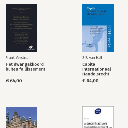
4.4 Eigen gebrek in het luchtvervoerrecht
4.5 Eigen gebrek in het recht van het vervoer per spoor
4.6 Eigen gebrek van de container
4.7 Conclusie en aanbevelingen
5 Eigen gebrek in het transportverzekeringsrecht
5.1 Inleiding
5.2 Eigen gebrek als dekkingsuitsluitingsgrond
5.3 Rechtsvergelijking
5.4 Conclusie en aanbevelingen
Frank Verstijlen
S.E. van Hall
Het dwangakkoord
Capita
6 Conclusies en aanbevelingen
buiten faillissement
Internationaal
6.1 Causaliteit
Handelsrecht
6.2 Onzekerheid
€ 64,00
€ 64,00
6.3 Eigen gebrek in het vervoerrecht
6.4 Eigen gebrek in het transportverzekeringsrecht
Samenvatting
Summary: Inherent vice in transport insurance law
Overzicht geraadpleegde literatuur
Overzicht geraadpleegde jurisprudentie
Dankwoord