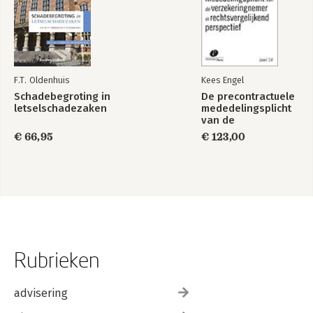
F.T. Oldenhuis
Kees Engel
Schadebegroting in
De precontractuele
letselschadezaken
mededelingsplicht
van de
verzekeringnemer
€ 66,95
€ 123,00
in
rechtsvergelijkend
perspectief
Rubrieken
advisering