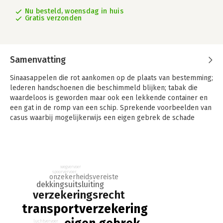
Nu besteld, woensdag in huis
Gratis verzonden
Samenvatting
Sinaasappelen die rot aankomen op de plaats van bestemming;
lederen handschoenen die beschimmeld blijken; tabak die
waardeloos is geworden maar ook een lekkende container en
een gat in de romp van een schip. Sprekende voorbeelden van
casus waarbij mogelijkerwijs een eigen gebrek de schade
heeft veroorzaakt.
De uitleg van het leerstuk eigen gebrek in het
transportverzekeringsrecht staat centraal in dit boek. Een
belangrijk onderwerp dat aan bod komt, is hoe eigen gebrek
wegvervoer
spoorvervoer
wordt uitgelegd en vastgesteld in het
onzekerheidsvereiste
dekkingsuitsluiting
transportverzekeringsrecht. Wat zijn de criteria die men
verzekeringsrecht
hanteert om te bepalen of de ontstane schade haar oorzaak
vindt in een eigen gebrek van de verzekerde zaak?
transportverzekering
-Welke criteria worden gebruikt om te bepalen of een oorzaak
luchtvervoer