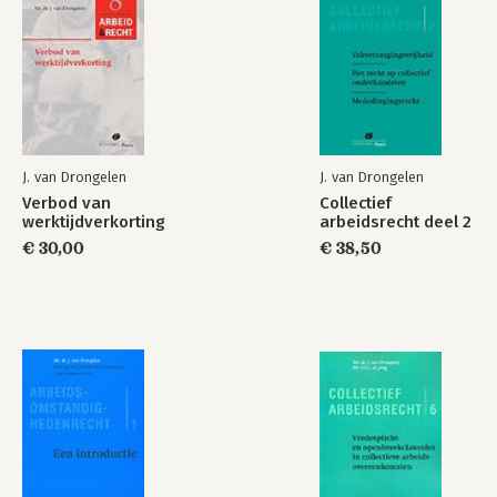
transparante en
voorspelbare
arbeidsvoorwaarden
Bekijk alle boeken
J. van Drongelen
J. van Drongelen
Verbod van
Collectief
werktijdverkorting
arbeidsrecht deel 2
€ 30,00
€ 38,50