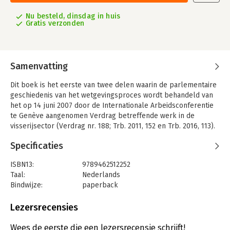
Nu besteld, dinsdag in huis
Gratis verzonden
Samenvatting
Dit boek is het eerste van twee delen waarin de parlementaire
geschiedenis van het wetgevingsproces wordt behandeld van
het op 14 juni 2007 door de Internationale Arbeidsconferentie
te Genève aangenomen Verdrag betreffende werk in de
visserijsector (Verdrag nr. 188; Trb. 2011, 152 en Trb. 2016, 113).
Op grond van artikel 91 Grondwet wordt het Koninkrijk niet aan
Specificaties
verdragen gebonden zonder voorafgaande goedkeuring van de
Staten-Generaal. Goedkeuring kan stilzwijgend worden
ISBN13:
9789462512252
gegeven. Ook kan er sprake zijn van uitdrukkelijke
Taal:
Nederlands
goedkeuring. Uitdrukkelijke goedkeuring wordt verleend bij
Bindwijze:
paperback
wet. In het geval van het Visserijverdrag is er sprake van
Aantal pagina's:
80
uitdrukkelijke goedkeuring bij wet. Deel 1 behandelt de
Uitgever:
Uitgeverij Paris
Lezersrecensies
parlementaire geschiedenis van deze goedkeuringswet. Voor
Druk:
1
de overzichtelijkheid zijn de te wijzigen en de vervallen
Verschijningsdatum:
15-6-2020
Wees de eerste die een lezersrecensie schrijft!