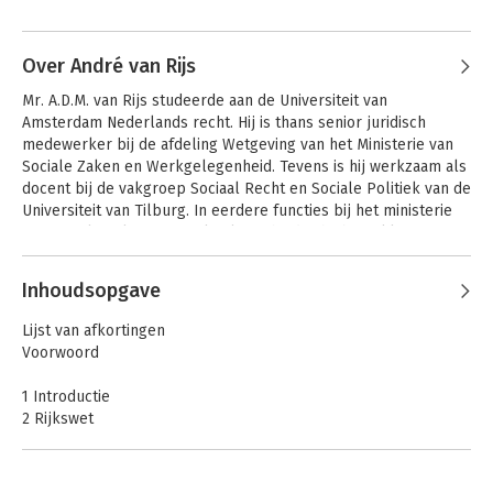
Over André van Rijs
Mr. A.D.M. van Rijs studeerde aan de Universiteit van 
Amsterdam Nederlands recht. Hij is thans senior juridisch 
medewerker bij de afdeling Wetgeving van het Ministerie van 
Sociale Zaken en Werkgelegenheid. Tevens is hij werkzaam als 
docent bij de vakgroep Sociaal Recht en Sociale Politiek van de 
Universiteit van Tilburg. In eerdere functies bij het ministerie 
van Sociale Zaken en Werkgelegenheid is hij betrokken 
geweest bij zowel uitvoerende als juridische en beleidsmatige 
Het sociaal plan
Andere boeken door André van Rijs
De Wet
aspecten van de preventieve ontslagtoets. Hij is tevens 
Inhoudsopgave
minimumloon en
redacteur van diverse publicaties op het gebied van arbeid en 
minimumvakantiebijsl
sociale zekerheid.
Lijst van afkortingen
(WML)
Voorwoord
1 Introductie
2 Rijkswet
3 Algemeen
4 Verdragsartikelen
5 Aanbeveling