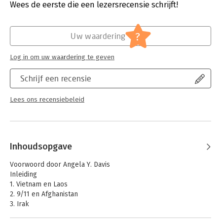
Verschijningsdatum:
8-9-2022
Wees de eerste die een lezersrecensie schrijft!
Hoofdrubriek:
Mens en maatschappij
?
Uw waardering
Log in om uw waardering te geven
Schrijf een recensie
Lees ons recensiebeleid
Inhoudsopgave
Voorwoord door Angela Y. Davis
Inleiding
1. Vietnam en Laos
2. 9/11 en Afghanistan
3. Irak
4. Libië