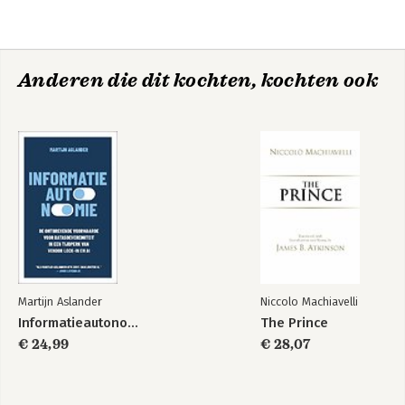
5. De kwetsbaarheid van de Verenigde Staten
Nawoord door Vijay Prashad
Anderen die dit kochten, kochten ook
Martijn Aslander
Niccolo Machiavelli
Informatieautonomie
The Prince
€ 24,99
€ 28,07