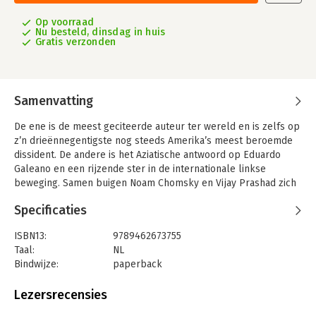
Op voorraad
Nu besteld, dinsdag in huis
Gratis verzonden
Samenvatting
De ene is de meest geciteerde auteur ter wereld en is zelfs op
z’n drieënnegentigste nog steeds Amerika’s meest beroemde
dissident. De andere is het Aziatische antwoord op Eduardo
Galeano en een rijzende ster in de internationale linkse
beweging. Samen buigen Noam Chomsky en Vijay Prashad zich
over het recente afdruipen van de VS in Irak, Afghanistan en
Specificaties
Libië. Wat betekent het ze voor de krachtsverhoudingen in de
wereld? Zegt het iets over de toenemende kwetsbaarheid van
ISBN13:
9789462673755
Amerika? Zijn er parallellen met Vietnam?
Taal:
NL
Twee briljante stemmen over de geopolitieke kwesties van
Bindwijze:
paperback
gisteren, vandaag en morgen.
Aantal pagina's:
300
Originele titel: The Withdrawal: Iraq, Afghanistan, Libya, and the
Uitgever:
Epo, Uitgeverij
Lezersrecensies
Fragilities of US. Verschijnt bij The New Press in 2022.
Druk:
1