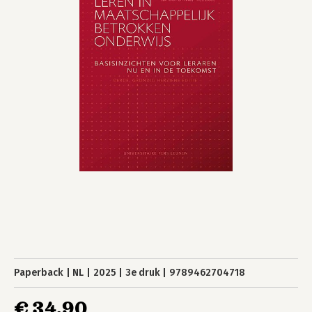
Paperback
NL
2025
3e druk
9789462704718
€ 34,90