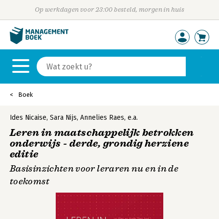
Op werkdagen voor 23:00 besteld, morgen in huis
Boek
Ides Nicaise
,
Sara Nijs
,
Annelies Raes
,
e.a.
Leren in maatschappelijk betrokken
onderwijs - derde, grondig herziene
editie
Basisinzichten voor leraren nu en in de
toekomst