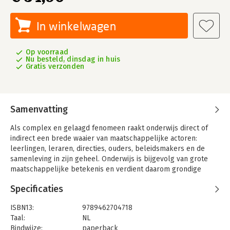
In winkelwagen
Op voorraad
Nu besteld, dinsdag in huis
Gratis verzonden
Samenvatting
Als complex en gelaagd fenomeen raakt onderwijs direct of
indirect een brede waaier van maatschappelijke actoren:
leerlingen, leraren, directies, ouders, beleidsmakers en de
samenleving in zijn geheel. Onderwijs is bijgevolg van grote
maatschappelijke betekenis en verdient daarom grondige
reflectie en begrip.
Specificaties
Deze uitgave doet recht aan de complexiteit van onderwijs en
verheldert zonder te simplificeren. Het biedt
ISBN13:
9789462704718
wetenschappelijke denkkaders en standpunten op
Taal:
NL
verschillende onderwijsniveaus: het onderwijssysteem, de
Bindwijze:
paperback