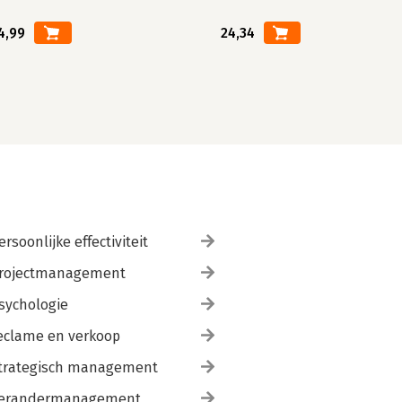
4,99
24,34
ersoonlijke effectiviteit
rojectmanagement
sychologie
eclame en verkoop
trategisch management
erandermanagement