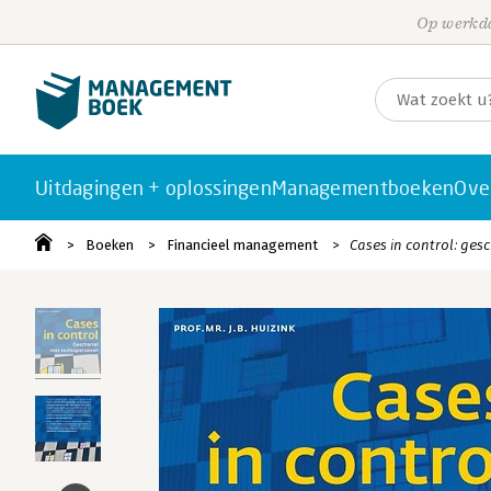
Op werkda
Uitdagingen + oplossingen
Managementboeken
Ove
Boeken
Financieel management
Cases in control: ges