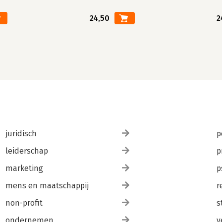
24,50
2
juridisch
p
leiderschap
p
marketing
p
mens en maatschappij
r
non-profit
s
ondernemen
v