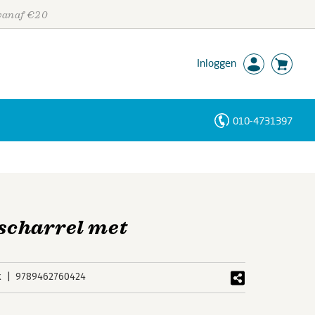
 vanaf €20
Inloggen
010-4731397
Personen
Trefwoorden
escharrel met
k
9789462760424