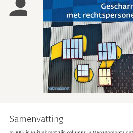
Samenvatting
In 2002 is Huizink met zijn columns in Management Cont