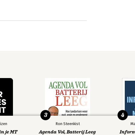
3
4
izen
Ron Steenkist
Ma
in je MT
Agenda Vol, Batterij Leeg
Infor