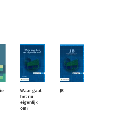
ie
Waar gaat
JB
het nu
eigenlijk
om?