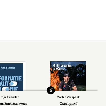
5
rtijn Aslander
Martijn Verspeek
matieautonomie
Goeiegast