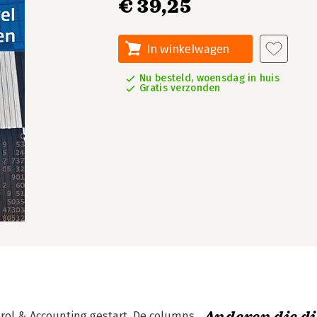
€ 39,25
In winkelwagen
Nu besteld, woensdag in huis
Gratis verzonden
rol & Accounting gestart. De columns