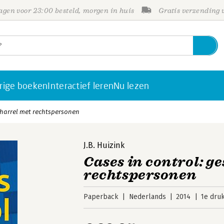
gen voor 23:00 besteld, morgen in huis
Gratis verzending
rige boeken
Interactief leren
Nu lezen
charrel met rechtspersonen
J.B. Huizink
Cases in control: g
rechtspersonen
Paperback
Nederlands
2014
1e dru