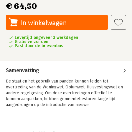
€ 64,50
In winkelwagen
Levertijd ongeveer 3 werkdagen
Gratis verzonden
Past door de brievenbus
Samenvatting
De staat en het gebruik van panden kunnen leiden tot
overtreding van de Woningwet, Opiumwet, Huisvestingswet en
andere regelgeving. Om deze overtredingen effectief te
kunnen aanpakken, hebben gemeentebesturen lange tijd
aangedrongen op de introductie van nieuwe
handhavingsinstrumenten. Het beschikbare bestuurs- en
strafrechtelijke instrumentarium zou namelijk tekortschieten
om door huisjesmelkers en andere malafide pandeigenaren
veroorzaakte problemen te kunnen bestrijden.