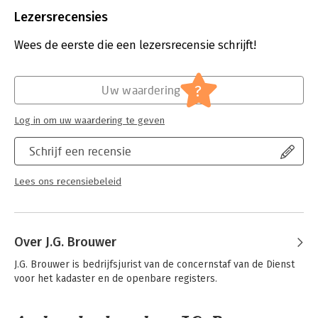
Aantal pagina's:
140
Uitgever:
Boom Juridische Uitgevers
Lezersrecensies
Druk:
1
Verschijningsdatum:
12-10-2017
Wees de eerste die een lezersrecensie schrijft!
Hoofdrubriek:
Juridisch
Jongbloed:
Ruimtelijk bestuursrecht - Woningwet
?
Uw waardering
Serie:
NILG - Vastgoed, Omgeving en Recht
Log in om uw waardering te geven
Schrijf een recensie
Lees ons recensiebeleid
Over J.G. Brouwer
J.G. Brouwer is bedrijfsjurist van de concernstaf van de Dienst 
voor het kadaster en de openbare registers.