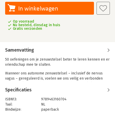
In winkelwagen
Op voorraad
Nu besteld, dinsdag in huis
Gratis verzonden
Samenvatting
50 oefeningen om je zenuwstelsel beter te leren kennen en er
vriendschap mee te sluiten.
Wanneer ons autonome zenuwstelsel – inclusief de nervus
vagus – gereguleerd is, voelen we ons veilig en verbonden
met onszelf en met de mensen om ons heen. We kijken met
vertrouwen naar het leven en reageren flexibel op dagelijkse
Specificaties
uitdagingen. Toch gebeurt het ons allemaal dat we in een
overlevingstoestand terechtkomen, en soms leven we
ISBN13:
9789463160704
misschien zelfs langere tijd in zo’n toestand van
Taal:
NL
zelfbescherming.
Bindwijze:
paperback
Aantal pagina's:
192