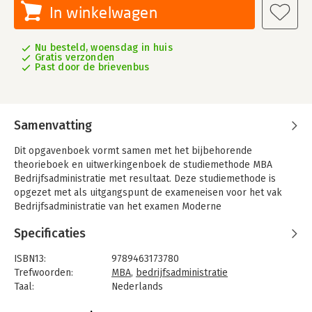
In winkelwagen
Nu besteld, woensdag in huis
Gratis verzonden
Past door de brievenbus
Samenvatting
Dit opgavenboek vormt samen met het bijbehorende
theorieboek en uitwerkingenboek de studiemethode MBA
Bedrijfsadministratie met resultaat. Deze studiemethode is
opgezet met als uitgangspunt de exameneisen voor het vak
Bedrijfsadministratie van het examen Moderne
Bedrijfsadministratie (MBA).
Specificaties
De vraagstukken uit dit opgavenboek zijn, net als het
theorieboek, verdeeld in aparte hoofdstukken. Bij dit
ISBN13:
9789463173780
opgavenboek behoort een digitale leeromgeving op
Trefwoorden:
MBA
,
bedrijfsadministratie
www.lerenmetconvoy.nl. In de digitale leeromgeving is een
Taal:
Nederlands
uitgebreid leerpad opgenomen waarmee u stapsgewijs door
Bindwijze:
paperback