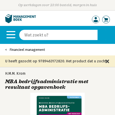
Op werkdagen voor 23:00 besteld, morgen in huis
Financieel management
U heeft gezocht op 9789463172820. Het product dat u zocht
is niet meer in die editie leverbaar en is vervangen door de
H.M.M. Krom
MBA bedrijfsadministratie met
onderstaande editie.
resultaat opgavenboek