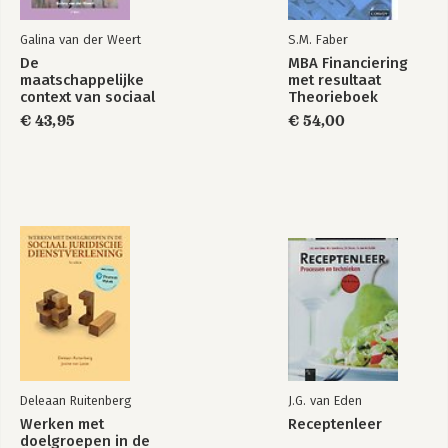
Galina van der Weert
S.M. Faber
De
MBA Financiering
maatschappelijke
met resultaat
context van sociaal
Theorieboek
werk
€ 43,95
€ 54,00
Deleaan Ruitenberg
J.G. van Eden
Werken met
Receptenleer
doelgroepen in de