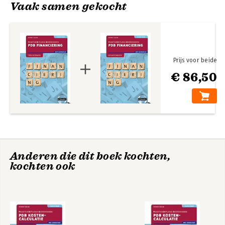
Vaak samen gekocht
8. Indexcijfers 119
9. Interest 135
10. Samengestelde interest 147
11. Examentraining 161
Index 163
Prijs voor beide
€ 86,50
Anderen die dit boek kochten,
kochten ook