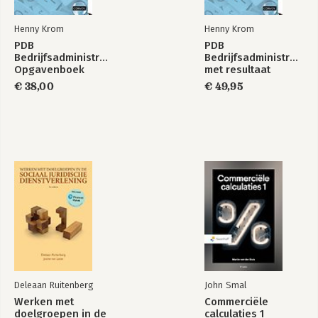
Henny Krom
Henny Krom
PDB
PDB
Bedrijfsadministratie
Bedrijfsadministratie
Opgavenboek
met resultaat
Theorieboek
€ 38,00
€ 49,95
Deleaan Ruitenberg
John Smal
Werken met
Commerciële
doelgroepen in de
calculaties 1