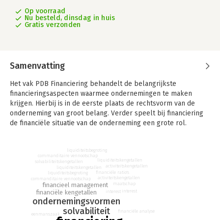
Op voorraad
Nu besteld, dinsdag in huis
Gratis verzonden
Samenvatting
Het vak PDB Financiering behandelt de belangrijkste
financieringsaspecten waarmee ondernemingen te maken
krijgen. Hierbij is in de eerste plaats de rechtsvorm van de
onderneming van groot belang. Verder speelt bij financiering
de financiële situatie van de onderneming een grote rol.
Inzicht in de financiële positie kan onder meer worden
verkregen met kengetallen, die bijvoorbeeld iets zeggen over
liquiditeitsbegroting
commanditaire vennootschap
de liquiditeit, de solvabiliteit en de rentabiliteit. Al deze
liquiditeitskengetallen
solvabiliteitskengetallen
activiteitskengetallen
liquiditeitskengetallen
onderwerpen komen in dit studieboek uitvoerig aan de orde, in
financiële ratio's
liquiditeitsbegroting
zeer helder taalgebruik, en geïllustreerd met een groot aantal
activiteitskengetallen
commanditaire vennootschap
financieel management
maatschap
voorbeelden. Bij het schrijven van dit boek is het
financiële kengetallen
interest
interest
examenprogramma van het examen PDB Financiering, als
ondernemingsvormen
uitgangspunt genomen.
solvabiliteit
financiële analyse
eenmanszaak