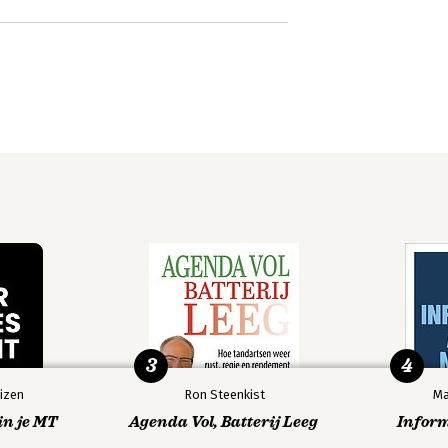
3
4
izen
Ron Steenkist
Ma
in je MT
Agenda Vol, Batterij Leeg
Infor