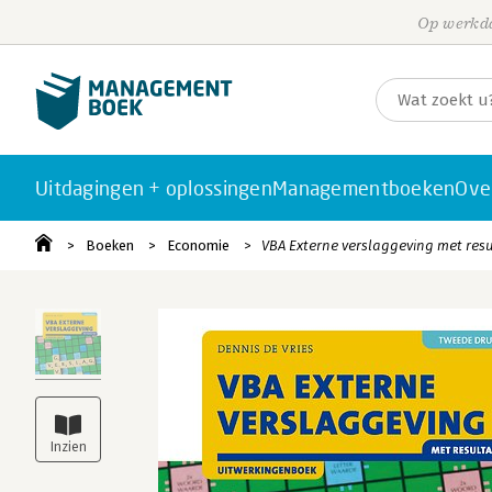
Op werkda
Uitdagingen + oplossingen
Managementboeken
Ove
Boeken
Economie
VBA Externe verslaggeving met res