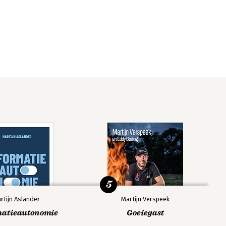
5
rtijn Aslander
Martijn Verspeek
matieautonomie
Goeiegast