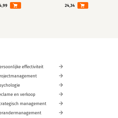
4,99
24,34
ersoonlijke effectiviteit
rojectmanagement
sychologie
eclame en verkoop
trategisch management
erandermanagement