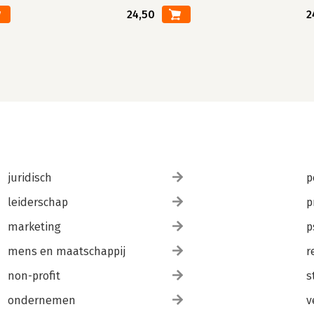
24,50
2
juridisch
p
leiderschap
p
marketing
p
mens en maatschappij
r
non-profit
s
ondernemen
v