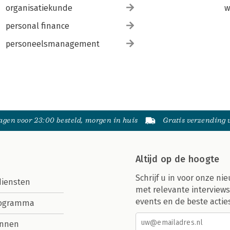
organisatiekunde
w
personal finance
personeelsmanagement
gen voor 23:00 besteld, morgen in huis
Gratis verzending
Altijd op de hoogte
Schrijf u in voor onze nie
diensten
met relevante interviews
events en de beste actie
rogramma
nnen