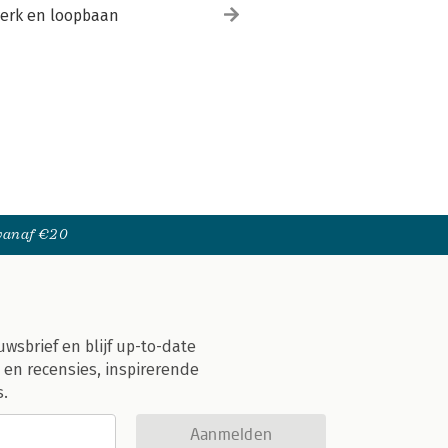
erk en loopbaan
 vanaf €20
uwsbrief en blijf up-to-date
 en recensies, inspirerende
s.
Aanmelden