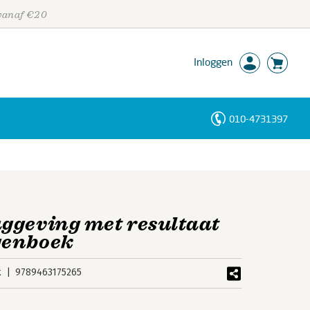
 vanaf €20
Inloggen
010-4731397
Personen
Trefwoorden
ggeving met resultaat
genboek
k
9789463175265