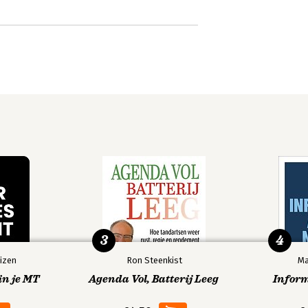
3
4
izen
Ron Steenkist
Ma
in je MT
Agenda Vol, Batterij Leeg
Infor