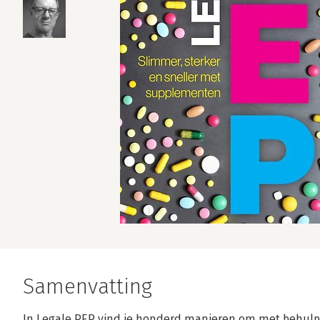
Samenvatting
In Legale PEP vind je honderd manieren om met behul