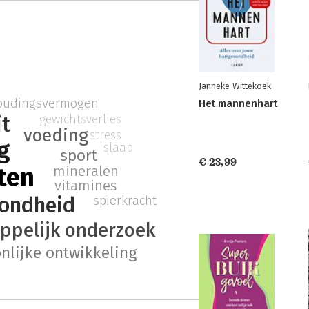
Janneke Wittekoek
oudingsvermogen
Het mannenhart
gewichtsverlies
it
voeding
stress
g
slaap
sport
€ 23,99
ten
mineralen
vitamines
ondheid
spierkracht
ppelijk onderzoek
nlijke ontwikkeling