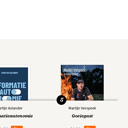
5
rtijn Aslander
Martijn Verspeek
matieautonomie
Goeiegast