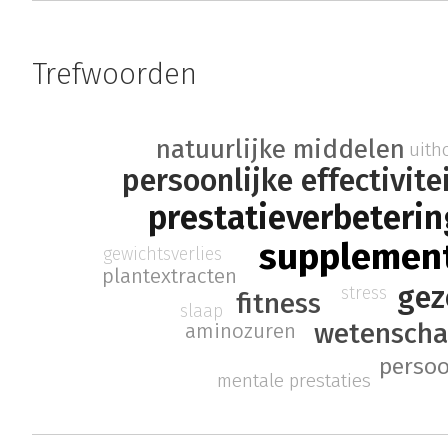
Trefwoorden
natuurlijke middelen
uith
persoonlijke effectivite
prestatieverbeterin
supplemen
gewichtsverlies
plantextracten
gez
stress
fitness
slaap
wetenscha
aminozuren
persoo
mentale prestaties