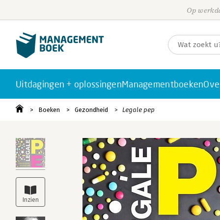
Op werkda
Uitdagingen + oplossingen
Managementboeken
Ove
Boeken
Gezondheid
Legale pep