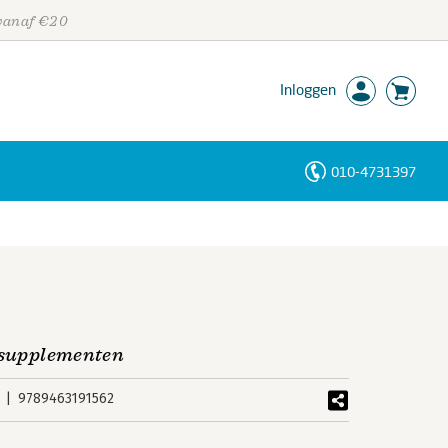
 vanaf €20
Inloggen
010-4731397
Personen
Trefwoorden
t supplementen
9789463191562