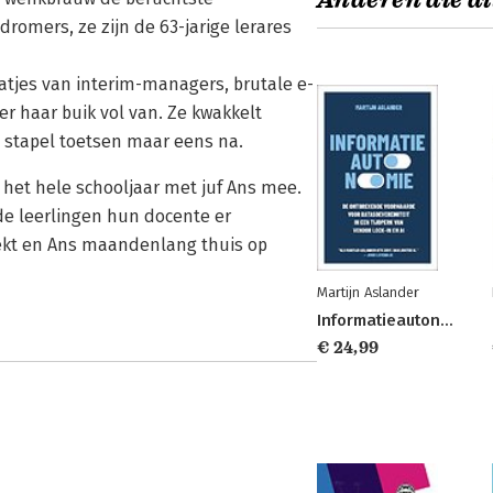
Anderen die di
omers, ze zijn de 63-jarige lerares
atjes van interim-managers, brutale e-
r haar buik vol van. Ze kwakkelt
 stapel toetsen maar eens na.
 het hele schooljaar met juf Ans mee.
n de leerlingen hun docente er
eekt en Ans maandenlang thuis op
Martijn Aslander
Informatieautonomie
€ 24,99