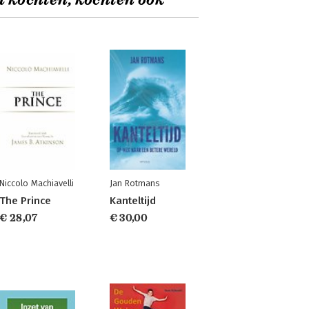
t kochten, kochten ook
Niccolo Machiavelli
Jan Rotmans
The Prince
Kanteltijd
€ 28,07
€ 30,00