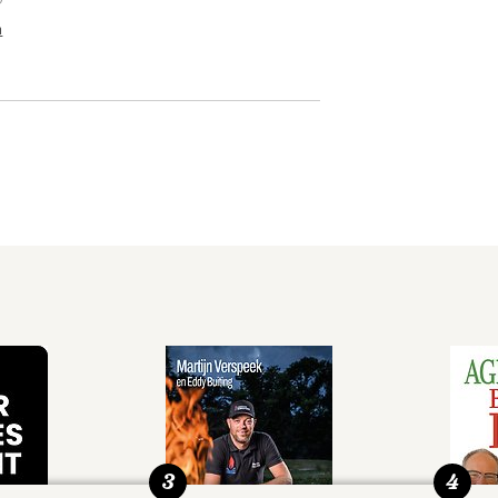
n
3
4