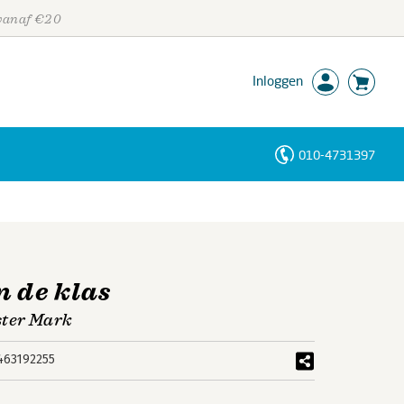
 vanaf €20
Inloggen
010-4731397
Personen
Trefwoorden
n de klas
ster Mark
463192255