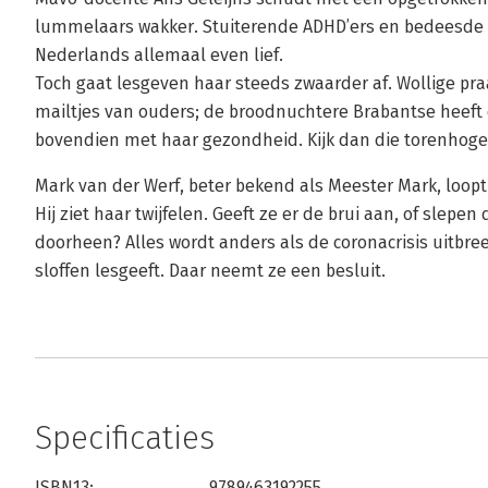
lummelaars wakker. Stuiterende ADHD’ers en bedeesde dr
Nederlands allemaal even lief.
Toch gaat lesgeven haar steeds zwaarder af. Wollige pra
mailtjes van ouders; de broodnuchtere Brabantse heeft e
bovendien met haar gezondheid. Kijk dan die torenhoge
Mark van der Werf, beter bekend als Meester Mark, loopt
Hij ziet haar twijfelen. Geeft ze er de brui aan, of slepe
doorheen? Alles wordt anders als de coronacrisis uitbr
sloffen lesgeeft. Daar neemt ze een besluit.
Specificaties
ISBN13:
9789463192255