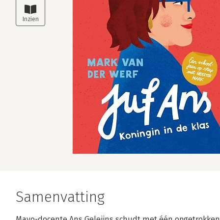
Samenvatting
Mavo-docente Ans Geleijns schudt met één opgetrokke