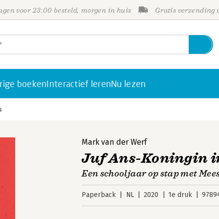
gen voor 23:00 besteld, morgen in huis
Gratis verzending
rige boeken
Interactief leren
Nu lezen
s
Mark van der Werf
Juf Ans-Koningin i
Een schooljaar op stap met Mee
Paperback
NL
2020
1e druk
9789