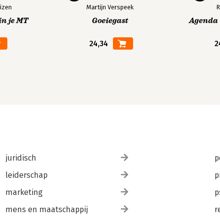
izen
Martijn Verspeek
R
in je MT
Goeiegast
Agenda V
24,34
2
juridisch
p
leiderschap
p
marketing
p
mens en maatschappij
r