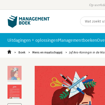
Op werkda
Uitdagingen + oplossingen
Managementboeken
Ove
Boek
Mens en maatschappij
Juf Ans-Koningin in de kla