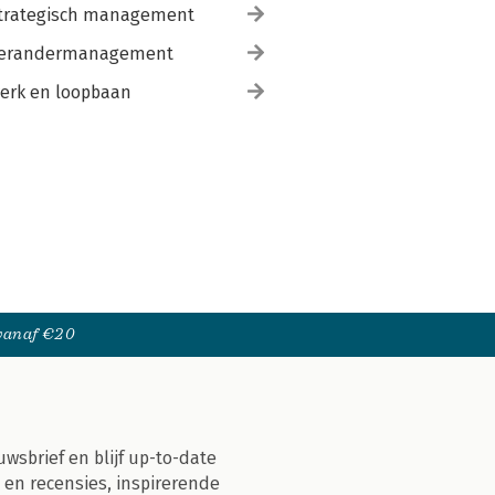
trategisch management
erandermanagement
erk en loopbaan
 vanaf €20
uwsbrief en blijf up-to-date
 en recensies, inspirerende