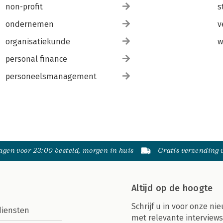
non-profit
s
ondernemen
v
organisatiekunde
w
personal finance
personeelsmanagement
gen voor 23:00 besteld, morgen in huis
Gratis verzending
Altijd op de hoogte
Schrijf u in voor onze nie
diensten
met relevante interviews