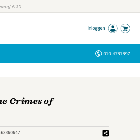
 vanaf €20
Inloggen
010-4731397
Personen
Trefwoorden
he Crimes of
463360647