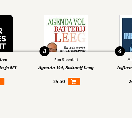
3
4
izen
Ron Steenkist
Ma
in je MT
Agenda Vol, Batterij Leeg
Infor
24,50
2