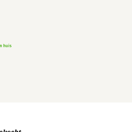
n huis
ekocht