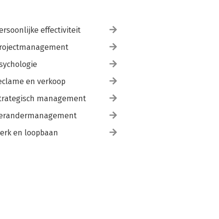
ersoonlijke effectiviteit
rojectmanagement
sychologie
eclame en verkoop
trategisch management
erandermanagement
erk en loopbaan