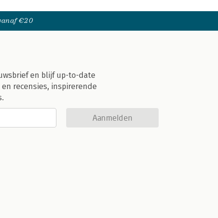
 vanaf €20
uwsbrief en blijf up-to-date
 en recensies, inspirerende
s.
Aanmelden