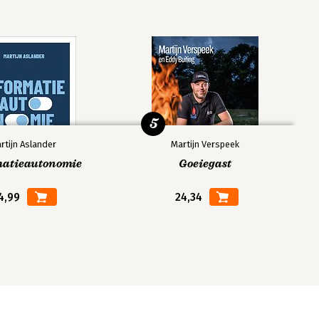
5
rtijn Aslander
Martijn Verspeek
matieautonomie
Goeiegast
4,99
24,34