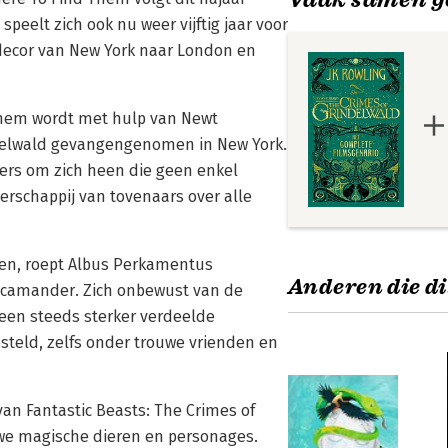
speelt zich ook nu weer vijftig jaar voor
t decor van New York naar London en
Them wordt met hulp van Newt
delwald gevangengenomen in New York.
ers om zich heen die geen enkel
erschappij van tovenaars over alle
en, roept Albus Perkamentus
Anderen die di
 Scamander. Zich onbewust van de
 een steeds sterker verdeelde
esteld, zelfs onder trouwe vrienden en
van Fantastic Beasts: The Crimes of
we magische dieren en personages.