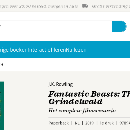
gen voor 23:00 besteld, morgen in huis
Gratis verzending
rige boeken
Interactief leren
Nu lezen
ld
J.K. Rowling
Fantastic Beasts: T
Grindelwald
Het complete filmscenario
Paperback
NL
2019
1e druk
9789