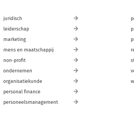
juridisch
p
leiderschap
p
marketing
p
mens en maatschappij
r
non-profit
s
ondernemen
v
organisatiekunde
w
personal finance
personeelsmanagement