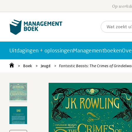
Op werkda
Uitdagingen + oplossingen
Managementboeken
Ove
Boek
Jeugd
Fantastic Beasts: The Crimes of Grindelwa