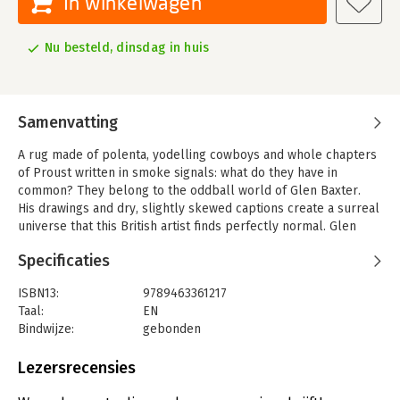
In winkelwagen
Nu besteld, dinsdag in huis
Samenvatting
A rug made of polenta, yodelling cowboys and whole chapters
of Proust written in smoke signals: what do they have in
common? They belong to the oddball world of Glen Baxter.
His drawings and dry, slightly skewed captions create a surreal
universe that this British artist finds perfectly normal. Glen
Baxter has regular exhibitions in France, the US and the UK; and
Specificaties
his work is in the collections of London’s Tate Gallery and the
Victoria and Albert Museum. His drawings have been published
ISBN13:
9789463361217
in The Observer, The New Yorker, Vanity Fair, Elle, Independent
Taal:
EN
on Sunday, and Vogue.
Bindwijze:
gebonden
New Ways With Vegetables draws together Glen Baxter’s best
Uitgever:
De Harmonie
work on culture, cowboys and culinary disasters.
Druk:
1
Lezersrecensies
Verschijningsdatum:
1-10-2021