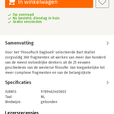
In winkelwagen
Op voorraad
Nu besteld, dinsdag in huis
Gratis verzonden
Samenvatting
Voor het 'Filosofisch Dagboek' selecteerde Bart Wallet
zorgvuldig 366 fragmenten uit werken van meer dan honderd
van de meest invloedrijke denkers uit de 25 eeuwen
geschiedenis van de westerse filosofie. Van toegankelijke tot
meer complexe fragmenten en van de belangrijkste
klassiekers tot minder bekende pareltjes is dit dode-denkers-
Specificaties
dagboek een bron van wijsheid. Niet alleen voor iedereen die
geïnteresseerd is in filosofie, maar ook voor iedereen die op
ISBN13:
9789463403603
zoek is naar de zin en betekenis van ons bestaan. Het is
Taal:
NL
verrassend hoe actueel vele stukken zijn, alsof ze niet eeuwen
Bindwijze:
gebonden
geleden waren geschreven, maar gisteren. Elk fragment is een
Aantal pagina's:
608
uitnodiging tot lezen, verder lezen en zelf nadenken. Daarmee
Uitgever:
Uitgeverij Damon VOF
Lezersrecensies
is dit dagboek naast een veelzijdige kennismaking met de rijke