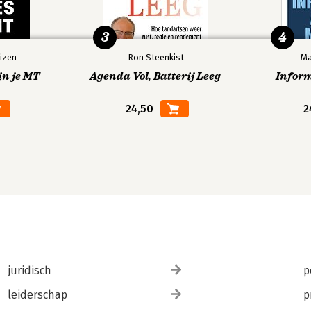
3
4
izen
Ron Steenkist
Ma
in je MT
Agenda Vol, Batterij Leeg
Infor
24,50
2
juridisch
p
leiderschap
p