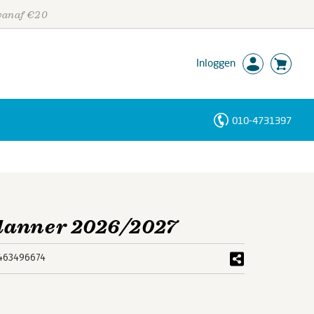
 vanaf €20
Inloggen
010-4731397
Personen
Trefwoorden
lanner 2026/2027
463496674