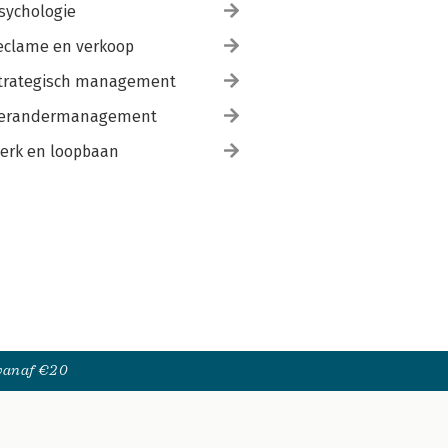
sychologie
eclame en verkoop
trategisch management
erandermanagement
erk en loopbaan
 vanaf €20