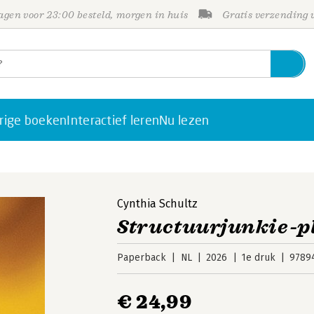
gen voor 23:00 besteld, morgen in huis
Gratis verzending
rige boeken
Interactief leren
Nu lezen
Cynthia Schultz
Structuurjunkie-p
Paperback
NL
2026
1e druk
9789
€ 24,99