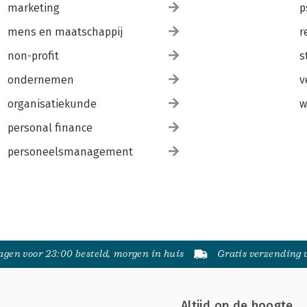
marketing
p
mens en maatschappij
r
non-profit
s
ondernemen
v
organisatiekunde
w
personal finance
personeelsmanagement
gen voor 23:00 besteld, morgen in huis
Gratis verzending
Altijd op de hoogte