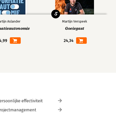
5
rtijn Aslander
Martijn Verspeek
matieautonomie
Goeiegast
4,99
24,34
ersoonlijke effectiviteit
rojectmanagement