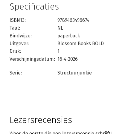
Specificaties
ISBN13:
9789463496674
Taal:
NL
Bindwijze:
paperback
Uitgever:
Blossom Books BOLD
Druk:
1
Verschijningsdatum:
16-4-2026
Serie:
Structuurjunkie
Lezersrecensies
Wees de eerste die een lezersrecensie schrijft!