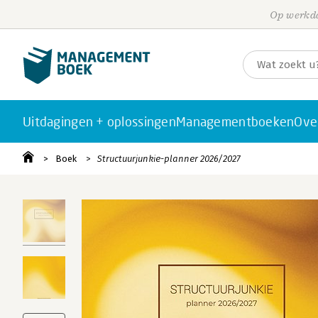
Op werkda
Uitdagingen + oplossingen
Managementboeken
Ove
Boek
Structuurjunkie-planner 2026/2027