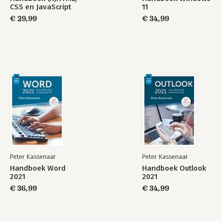
CSS en JavaScript
11
€ 29,99
€ 34,99
Praktisch Python
Het Complete Boek
Office 2024
Peter Kassenaar
Peter Kassenaar
Bekijk alle boeken
Handboek Word
Handboek Outlook
2021
2021
€ 36,99
€ 34,99