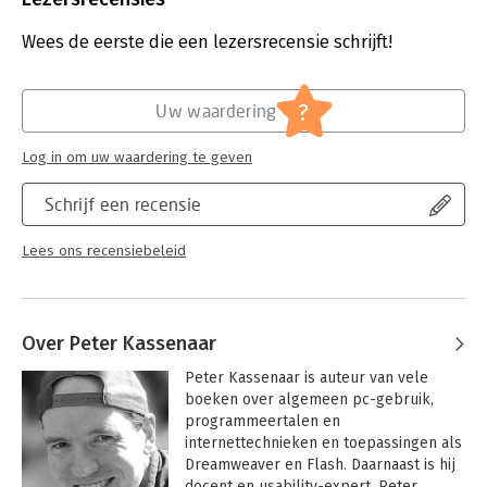
voorbeeldcode gratis beschikbaar op internet. Dit Handboek is
Bindwijze:
paperback
de ultieme inleiding in de kracht van programmeren in
Aantal pagina's:
336
Wees de eerste die een lezersrecensie schrijft!
JavaScript en jQuery.
Uitgever:
Van Duuren Media
Druk:
5
- Compleet overzicht van JavaScript en jQuery, inclusief
Verschijningsdatum:
28-7-2025
?
Uw waardering
moderne toepassingen.
Hoofdrubriek:
IT-management / ICT
Praktische oefeningen en gratis online voorbeeldcode voor
Log in om uw waardering te geven
Serie:
Handboek
direct resultaat.
Duidelijke uitleg over DOM-manipulatie, event handling en Ajax.
Schrijf een recensie
Lees ons recensiebeleid
Over Peter Kassenaar
Peter Kassenaar is auteur van vele 
boeken over algemeen pc-gebruik, 
programmeertalen en 
internettechnieken en toepassingen als 
Dreamweaver en Flash. Daarnaast is hij 
docent en usability-expert. Peter 