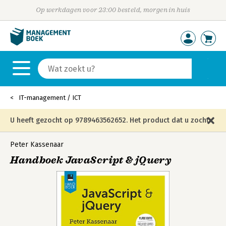
Op werkdagen voor 23:00 besteld, morgen in huis
IT-management / ICT
U heeft gezocht op 9789463562652. Het product dat u zocht
is niet meer in die editie leverbaar en is vervangen door de
Peter Kassenaar
Handboek JavaScript & jQuery
onderstaande editie.