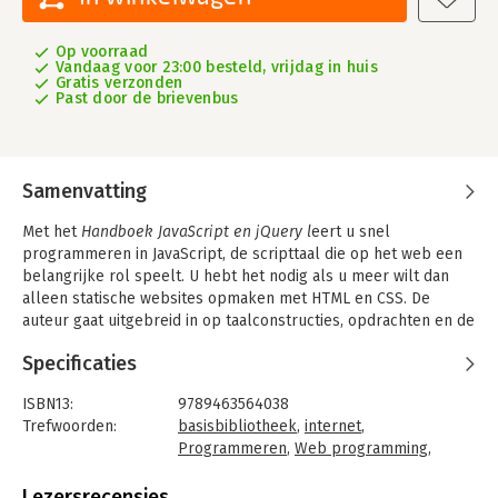
Op voorraad
Vandaag voor 23:00 besteld, vrijdag in huis
Gratis verzonden
Past door de brievenbus
Samenvatting
Met het
Handboek JavaScript en jQuery l
eert u snel
programmeren in JavaScript, de scripttaal die op het web een
belangrijke rol speelt. U hebt het nodig als u meer wilt dan
alleen statische websites opmaken met HTML en CSS. De
auteur gaat uitgebreid in op taalconstructies, opdrachten en de
vele mogelijkheden die deze flexibele programmeertaal biedt.
Specificaties
In het tweede deel van het boek wordt het nog steeds erg
populaire jQuery besproken.
ISBN13:
9789463564038
Deze aanvullende JavaScript-bibliotheek tilt de kracht van
Trefwoorden:
basisbibliotheek
,
internet
,
JavaScript naar een hoger niveau en strijkt tevens de
Programmeren
,
Web programming
,
verschillen tussen de diverse browsers glad. Aan het einde van
JavaScript
,
Programmeertalen
elk hoofdstuk vindt u praktijkoefeningen en daarnaast is alle
Taal:
Nederlands
Lezersrecensies