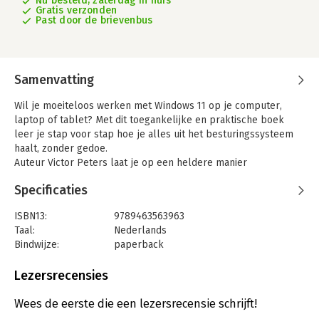
Nu besteld, zaterdag in huis
Gratis verzonden
Past door de brievenbus
Samenvatting
Wil je moeiteloos werken met Windows 11 op je computer,
laptop of tablet? Met dit toegankelijke en praktische boek
leer je stap voor stap hoe je alles uit het besturingssysteem
haalt, zonder gedoe.
Auteur Victor Peters laat je op een heldere manier
kennismaken met het vernieuwde startmenu, het beheren van
Specificaties
documenten, het onderhouden van je computer en veilig
surfen op internet. Dankzij de duidelijke uitleg en vele
ISBN13:
9789463563963
afbeeldingen krijg je Windows 11 in no-time onder de knie. Dit
Taal:
Nederlands
boek is speciaal geschreven voor iedereen die al enige
Bindwijze:
paperback
ervaring heeft met een eerdere versie van Windows, een tablet
Aantal pagina's:
256
of smartphone en nu de overstap maakt naar Windows 11.
Uitgever:
Van Duuren Media
Lezersrecensies
Grote letters en duidelijke schermafbeeldingen zorgen voor
Druk:
3
een prettige leeservaring. Werk sneller, slimmer en met meer
Verschijningsdatum:
28-5-2025
Wees de eerste die een lezersrecensie schrijft!
plezier met Windows 11!