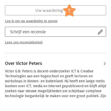
-Stap-voor-stap handleiding om zonder moeite met Windows 11
Hoofdrubriek:
Computer en informatica
aan de slag te gaan.
?
Uw waardering
-Leer werken met het nieuwe startmenu, instellingen en
Log in om uw waardering te geven
internet.
-Ideaal voor senioren en iedereen die een toegankelijke
Schrijf een recensie
Windows 11-gids zoekt.
Lees ons recensiebeleid
Trefwoorden: windows 11 senioren
Over Victor Peters
Victor G.B. Peters is docent-onderzoeker ICT & Creative 
Technologies aan een hogeschool en geeft lectures en 
workshops in binnen- en buitenland. Hij heeft een lange reeks 
boeken over ICT, media en internet gepubliceerd en blijft altijd 
zoeken naar nieuwe mogelijkheden om schijnbaar complexe 
technologie toegankelijk te maken voor een groot publiek. Zijn 
belangrijkste boodschap: ‘Programmeren is geen technisch 
vak, het is een creatief vak dat iedereen kan leren.’