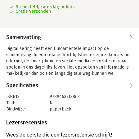
Nu besteld, zaterdag in huis
Gratis verzonden
Samenvatting
Digitalisering heeft een fundamentele impact op de
samenleving. In een relatief kort tijdsbestek zijn zaken als het
internet, de smartphone en sociale media een grote rol gaan
spelen in ons dagelijks leven. Het opzoeken van informatie is
makkelijker dan ooit en langs digitale weg kunnen we
moeiteloos met elkaar communiceren. Ook binnen sectoren
Specificaties
als het onderwijs en de gezondheidszorg zijn toepassingen van
digitale technologie niet meer weg te denken. Het is evident
ISBN13:
9789463713863
dat digitalisering aldus een verrijking is gebleken voor mens
Taal:
NL
en maatschappij. Desalniettemin zijn er ook belangrijke
Bindwijze:
paperback
problemen op het gebied van digitalisering te noemen die
Aantal pagina's:
200
vragen oproepen.
Uitgever:
Gompel & Svacina
Lezersrecensies
Hoe beteugelen we de datazucht van grote techbedrijven? Op
Druk:
1
welke manier kunnen we het schadelijke effect van
Verschijningsdatum:
25-8-2022
Wees de eerste die een lezersrecensie schrijft!