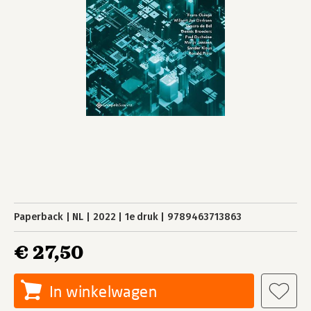
Paperback
NL
2022
1e druk
9789463713863
€ 27,50
In winkelwagen