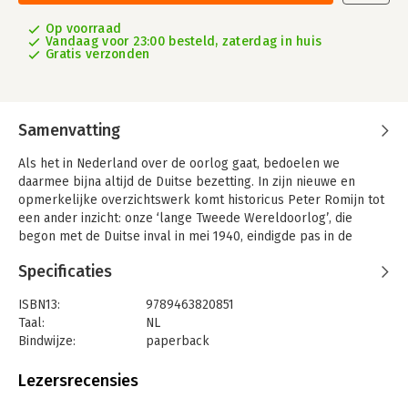
Op voorraad
Vandaag voor 23:00 besteld, zaterdag in huis
Gratis verzonden
Samenvatting
Als het in Nederland over de oorlog gaat, bedoelen we
daarmee bijna altijd de Duitse bezetting. In zijn nieuwe en
opmerkelijke overzichtswerk komt historicus Peter Romijn tot
een ander inzicht: onze ‘lange Tweede Wereldoorlog’, die
begon met de Duitse inval in mei 1940, eindigde pas in de
laatste dagen van 1949, met de soevereiniteitsoverdracht aan
Specificaties
Indonesië.
Van de kampen tot de kampongs: zowel de Nederlanders als
ISBN13:
9789463820851
de bevolking van de Indische Archipel hebben het hele
Taal:
NL
decennium van de jaren veertig bezetting en repressie,
Bindwijze:
paperback
genocide en oorlogsmisdrijven meegemaakt en hun lot was
Aantal pagina's:
288
onlosmakelijk met elkaar verbonden. Ze waren afwisselend
Uitgever:
Balans, Uitgeverij
Lezersrecensies
getuigen, daders en slachtoffers van mateloos geweld. In De
Druk:
1