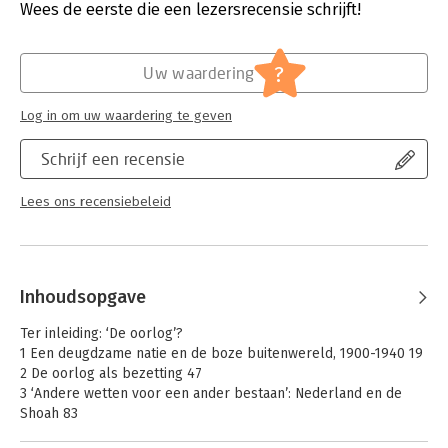
lange Tweede Wereldoorlog laat Romijn even meeslepend als
Verschijningsdatum:
15-4-2020
Wees de eerste die een lezersrecensie schrijft!
overtuigend zien waarom de oorlogen met Duitsland en in de
koloniën onverbrekelijk met elkaar samenhangen.
Hoofdrubriek:
Geschiedenis
?
Uw waardering
Deze nieuwe visie is onmisbaar voor wie wil begrijpen wat dit
uitzonderlijke decennium voor Nederland betekende – en ook
Log in om uw waardering te geven
nu nog betekent.
Schrijf een recensie
Lees ons recensiebeleid
Inhoudsopgave
Ter inleiding: ‘De oorlog’?
1 Een deugdzame natie en de boze buitenwereld, 1900-1940 19
2 De oorlog als bezetting 47
3 ‘Andere wetten voor een ander bestaan’: Nederland en de
Shoah 83
4 Oorlog, vrede en overgangspolitiek, 1944-45 117