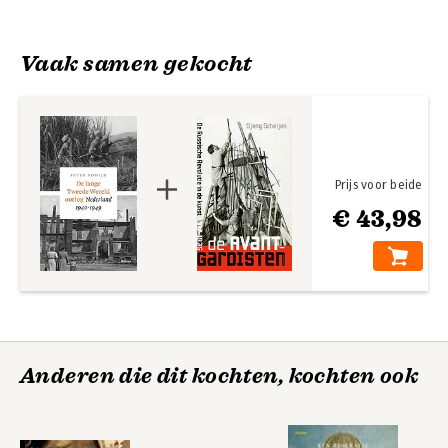
5 Oorlog overzee 153
6 Tien jaar oorlog! 205
Vaak samen gekocht
Nawoord 251
Noten 256
Prijs voor beide
€ 43,98
Anderen die dit kochten, kochten ook