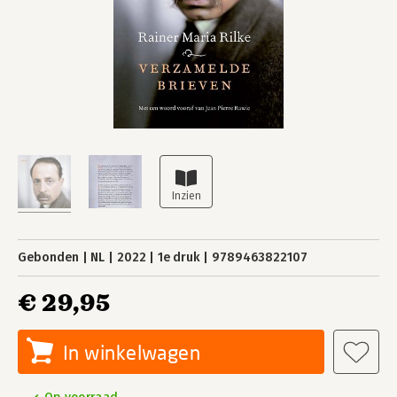
Gebonden
NL
2022
1e druk
9789463822107
€ 29,95
In winkelwagen