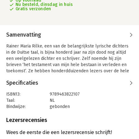
Op voorraad
Nu besteld, dinsdag in huis
Gratis verzonden
Samenvatting
Rainer Maria Rilke, een van de belangrijkste lyrische dichters
in de Duitse taal, is bijna honderd jaar na zijn dood nog altijd
een veelgelezen dichter en schrijver. Zelf noemde hij zijn
brieven ‘het testament van mijn hele bestaan in verleden en
toekomst’. Ze hebben honderdduizenden lezers over de hele
wereld gefascineerd. Rilke hield zich sterk bezig met de
Specificaties
thema’s die telkens weer actueel zijn: liefde, kunst, religie,
reizen en ontheemd zijn in een snel veranderende wereld.
ISBN13:
9789463822107
In de loop van de jaren is Rilkes werk voor veel mensen een
Taal:
NL
raadgever geworden. De dichter ziet vooral in de kunst een
Bindwijze:
gebonden
grote troost, en hij weet degenen aan wie hij zijn brieven
Aantal pagina's:
368
schrijft – vrienden en vriendinnen, mensen die advies bij hem
Uitgever:
Balans
Lezersrecensies
zochten – nieuwe moed te geven. Subtiel, meevoelend, erudiet,
Druk:
1
soms duister en ingewikkeld: de brieven van Rilke lijken uit
Verschijningsdatum:
4-3-2022
Wees de eerste die een lezersrecensie schrijft!
een wereld te komen die niet meer bestaat. En toch vinden ze