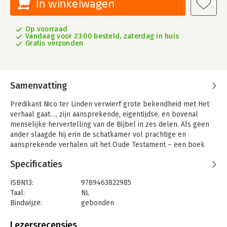
In winkelwagen
Op voorraad
Vandaag voor 23:00 besteld, zaterdag in huis
Gratis verzonden
Samenvatting
Predikant Nico ter Linden verwierf grote bekendheid met Het
verhaal gaat…, zijn aansprekende, eigentijdse, en bovenal
menselijke hervertelling van de Bijbel in zes delen. Als geen
ander slaagde hij erin de schatkamer vol prachtige en
aansprekende verhalen uit het Oude Testament – een boek
met soms duistere, wrede, onbegrijpelijke gebeurtenissen,
Specificaties
met mensen die in raadselen spreken, of in onaanvaardbare
termen – betekenis te geven voor onze eigen tijd.
ISBN13:
9789463822985
Abraham, Jakob, Sara, Isaac, Mozes, Jesaja: wie waren dat ook
Taal:
NL
weer, wat deden ze en wat dachten ze? Waarom offerde
Bindwijze:
gebonden
Abraham zijn zoon? Hoe verging het Jozef nadat hij
Aantal pagina's:
480
terechtkwam in Egypte? Hoe moeten we de gebeurtenissen in
Uitgever:
Balans
Lezersrecensies