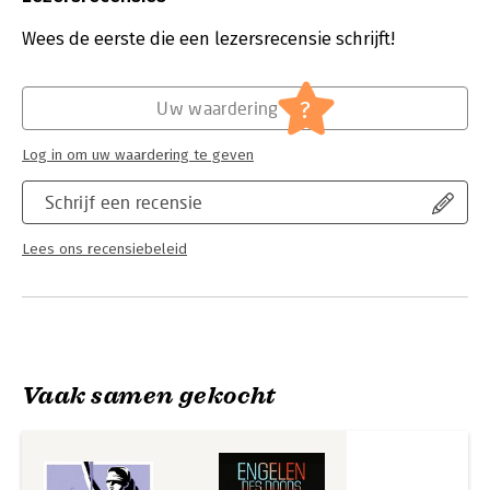
Druk:
1
Verschijningsdatum:
5-12-2022
Wees de eerste die een lezersrecensie schrijft!
Hoofdrubriek:
Thrillers en spanning
?
Uw waardering
Log in om uw waardering te geven
Schrijf een recensie
Lees ons recensiebeleid
Vaak samen gekocht