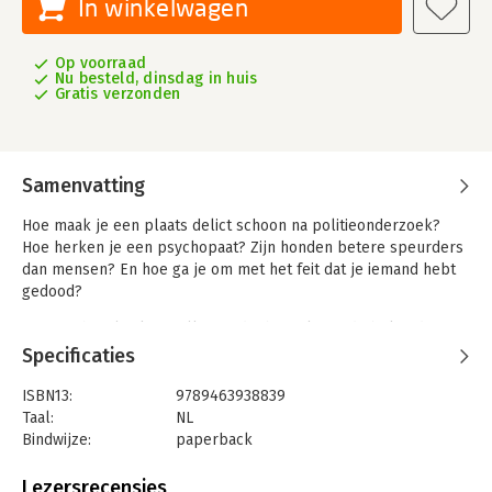
In winkelwagen
Op voorraad
Nu besteld, dinsdag in huis
Gratis verzonden
Samenvatting
Hoe maak je een plaats delict schoon na politieonderzoek?
Hoe herken je een psychopaat? Zijn honden betere speurders
dan mensen? En hoe ga je om met het feit dat je iemand hebt
gedood?
Laura Scheerlinck en Silke Vandenbroeck van de bekende
podcast de volksjury gaan in dit tweede deel opnieuw op zoek
Specificaties
naar antwoorden op de meest prangende vragen van true
crime addicts. En dat doen ze op hun kenmerkende
ISBN13:
9789463938839
verfrissende manier: als armchair detectives spitten ze 20
Taal:
NL
geruchtmakende misdaadverhalen tot in de puntjes uit. Daarbij
Bindwijze:
paperback
krijgen ze de hulp van verschillende experten die hen met
Aantal pagina's:
240
raad en daad bijstaan.
Uitgever:
Borgerhoff & Lamberigts
Lezersrecensies