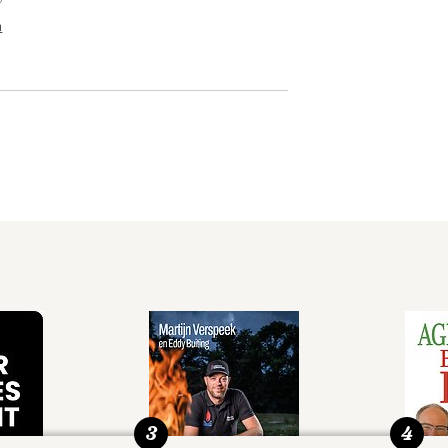
n
3
4