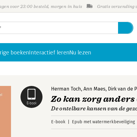
gen voor 23:00 besteld, morgen in huis
Gratis verzending
rige boeken
Interactief leren
Nu lezen
Herman Toch
,
Ann Maes
,
Dirk van de 
Zo kan zorg anders 
E-book
De ontelbare kansen van de gez
E-book
Epub met watermerkbeveiliging