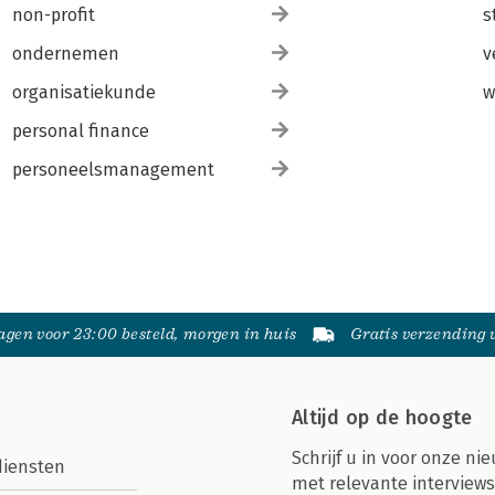
non-profit
s
ondernemen
v
organisatiekunde
w
personal finance
personeelsmanagement
gen voor 23:00 besteld, morgen in huis
Gratis verzending
Altijd op de hoogte
Schrijf u in voor onze nie
diensten
met relevante interviews