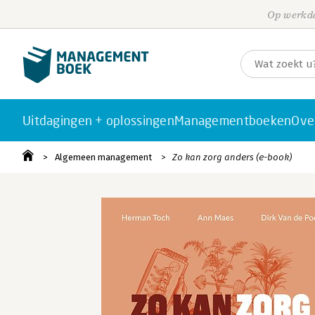
Op werkda
Uitdagingen + oplossingen
Managementboeken
Ove
Algemeen management
Zo kan zorg anders (e-book)