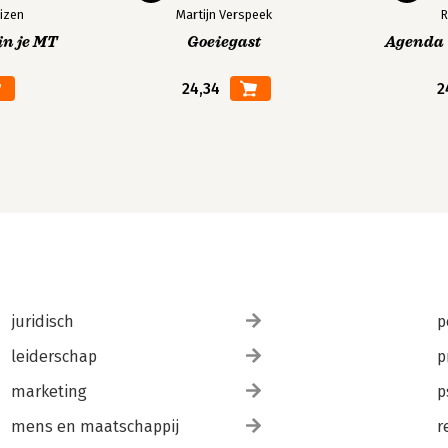
izen
Martijn Verspeek
R
in je MT
Goeiegast
Agenda V
24,34
2
juridisch
p
leiderschap
p
marketing
p
mens en maatschappij
r