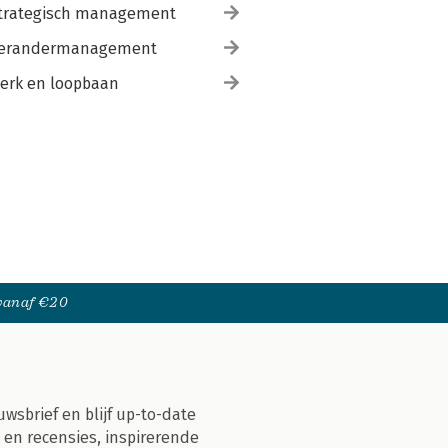
trategisch management
erandermanagement
erk en loopbaan
 vanaf €20
uwsbrief en blijf up-to-date
 en recensies, inspirerende