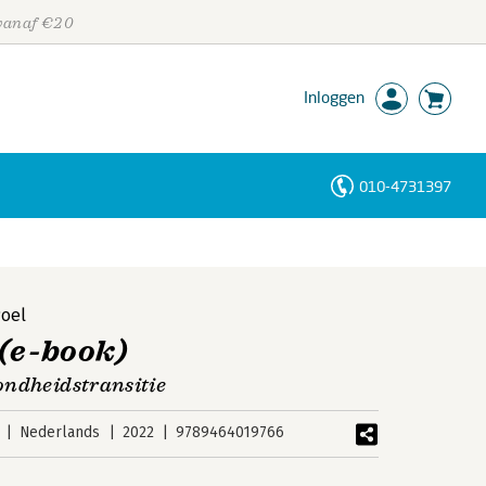
 vanaf €20
Inloggen
010-4731397
Personen
Trefwoorden
Poel
(e-book)
ondheidstransitie
Nederlands
2022
9789464019766