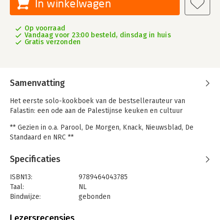
In winkelwagen
Op voorraad
Vandaag voor 23:00 besteld, dinsdag in huis
Gratis verzonden
Samenvatting
Het eerste solo-kookboek van de bestsellerauteur van
Falastin: een ode aan de Palestijnse keuken en cultuur
** Gezien in o.a. Parool, De Morgen, Knack, Nieuwsblad, De
Standaard en NRC **
'Hieruit wil je álles koken' - Margriet
Specificaties
'Vol verrassingen en gerechten die je keer op keer wilt
ISBN13:
9789464043785
maken.' - Foodies Magazine
Taal:
NL
Bindwijze:
gebonden
‘Teun en ik zijn heel erg enthousiast over dit boek en gaan er
Aantal pagina's:
320
met alle luisteraars uit koken.’ – Yvette van Boven en Teun van
Uitgever:
Fontaine Uitgevers
de Keuken, podcast Etenstijd!
Lezersrecensies