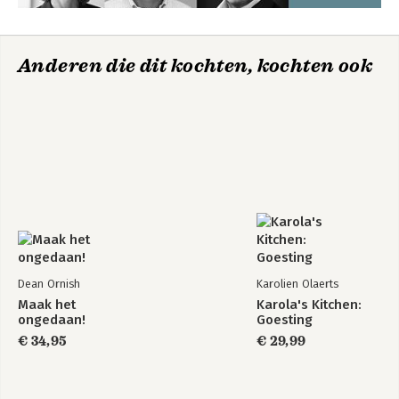
'Ik werk al bijna 20 jaar samen met Sami en blijf geïnspireerd
door hem. Zijn sublieme smaak en oog voor detail maken zijn
gerechten altijd heerlijk. Boustany is een groene schatkamer.
Wat een geluk dat we dit prachtige boek hebben.' - Helen Goh
Anderen die dit kochten, kochten ook
Dean Ornish
Karolien Olaerts
Maak het
Karola's Kitchen:
ongedaan!
Goesting
€ 34,95
€ 29,99