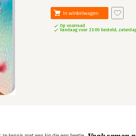
In winkelwagen
Op voorraad
Vandaag voor 23:00 besteld, zaterdag
Vaak samen g
ze kennis met een kip die een beetje