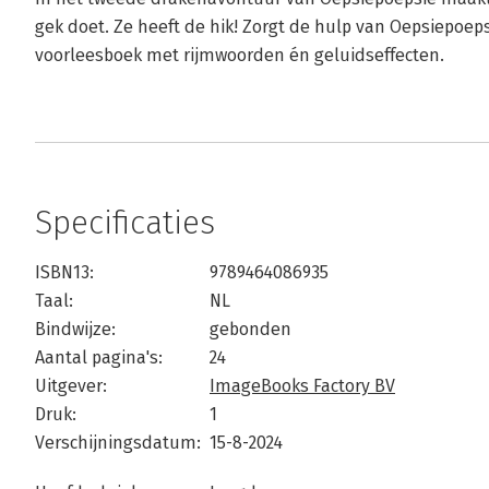
gek doet. Ze heeft de hik! Zorgt de hulp van Oepsiepoeps
voorleesboek met rijmwoorden én geluidseffecten.
Specificaties
ISBN13:
9789464086935
Taal:
NL
Bindwijze:
gebonden
Aantal pagina's:
24
Uitgever:
ImageBooks Factory BV
Druk:
1
Verschijningsdatum:
15-8-2024