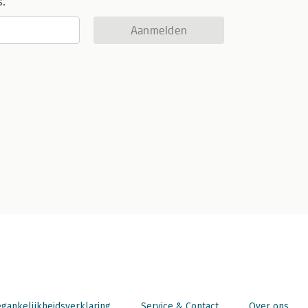
s.
Aanmelden
gankelijkheidsverklaring
Service & Contact
Over ons