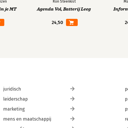
izen
Ron Steenkist
Ma
in je MT
Agenda Vol, Batterij Leeg
Infor
24,50
2
juridisch
p
leiderschap
p
marketing
p
mens en maatschappij
r