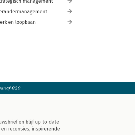
trategisch management
erandermanagement
erk en loopbaan
 vanaf €20
uwsbrief en blijf up-to-date
 en recensies, inspirerende