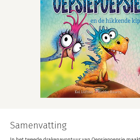
Samenvatting
In het tweede drakenavontuur van Oepsiepoepsie maakt 