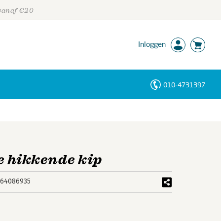
 vanaf €20
Inloggen
010-4731397
Personen
Trefwoorden
e hikkende kip
464086935