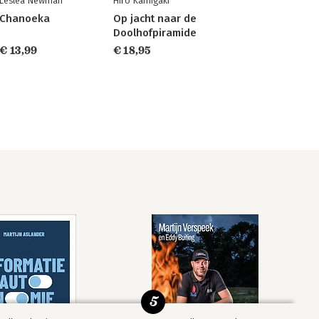
Lesléa Newman
Hiro Kamigaki
Chanoeka
Op jacht naar de
Doolhofpiramide
€ 13,99
€ 18,95
5