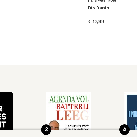
Hans Peter Roel
Dio Danto
€ 17,99
3
4