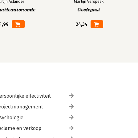
rtijn Aslander
Martijn Verspeek
matieautonomie
Goeiegast
4,99
24,34
ersoonlijke effectiviteit
rojectmanagement
sychologie
eclame en verkoop