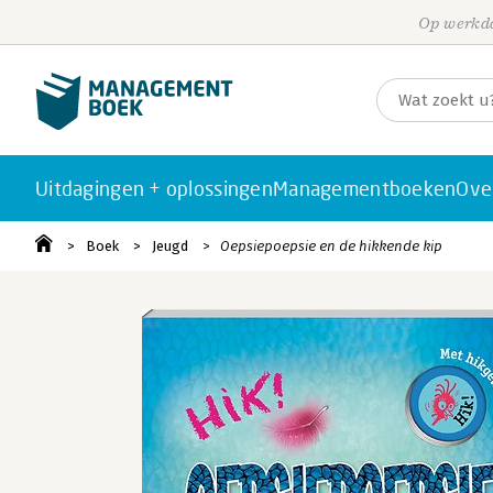
Op werkda
Uitdagingen + oplossingen
Managementboeken
Ove
Boek
Jeugd
Oepsiepoepsie en de hikkende kip