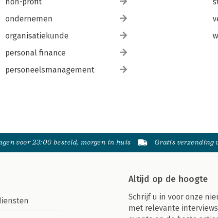
non-profit
s
ondernemen
v
organisatiekunde
w
personal finance
personeelsmanagement
gen voor 23:00 besteld, morgen in huis
Gratis verzending
Altijd op de hoogte
Schrijf u in voor onze nie
diensten
met relevante interviews