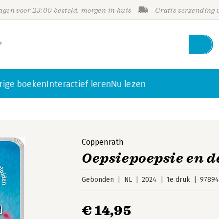
gen voor 23:00 besteld, morgen in huis
Gratis verzending
rige boeken
Interactief leren
Nu lezen
Coppenrath
Oepsiepoepsie en d
Gebonden
NL
2024
1e druk
9789
€ 14,95