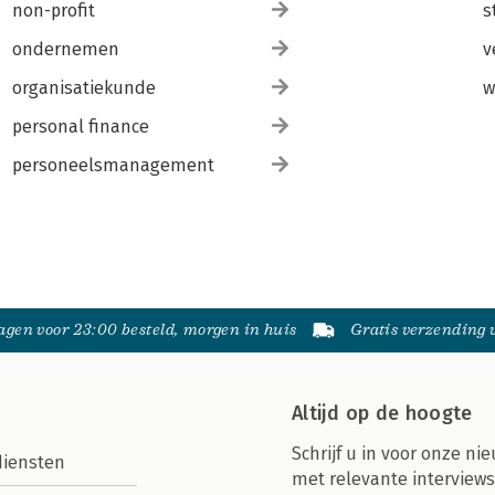
non-profit
s
ondernemen
v
organisatiekunde
w
personal finance
personeelsmanagement
gen voor 23:00 besteld, morgen in huis
Gratis verzending
Altijd op de hoogte
Schrijf u in voor onze nie
diensten
met relevante interviews