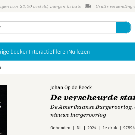
gen voor 23:00 besteld, morgen in huis
Gratis verzending
rige boeken
Interactief leren
Nu lezen
a
Johan Op de Beeck
De verscheurde st
De Amerikaanse Burgeroorlog, de
nieuwe burgeroorlog
Gebonden
NL
2024
1e druk
97894