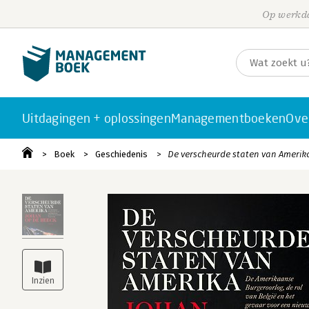
Op werkda
Uitdagingen + oplossingen
Managementboeken
Ove
Boek
Geschiedenis
De verscheurde staten van Amerik