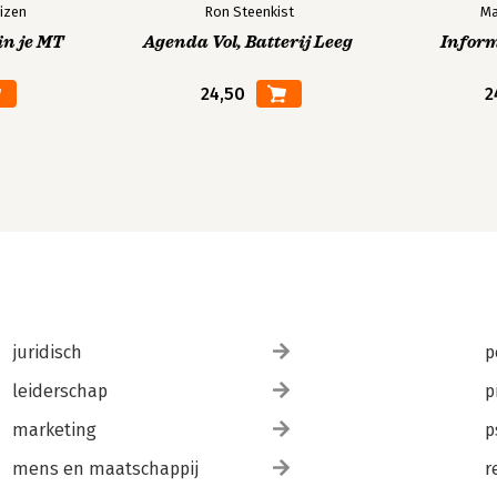
izen
Ron Steenkist
Ma
in je MT
Agenda Vol, Batterij Leeg
Infor
24,50
2
juridisch
p
leiderschap
p
marketing
p
mens en maatschappij
r