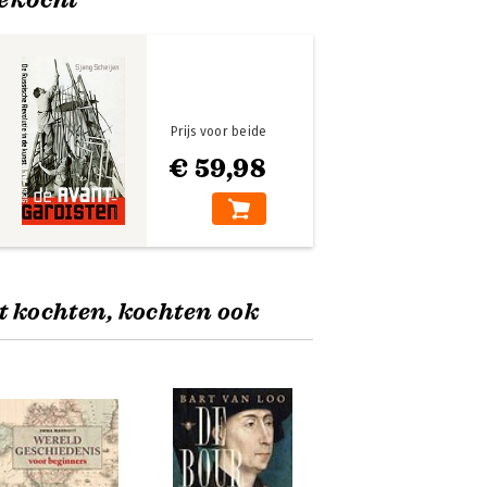
Prijs voor beide
€ 59,98
t kochten, kochten ook