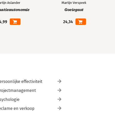
rtijn Aslander
Martijn Verspeek
matieautonomie
Goeiegast
4,99
24,34
ersoonlijke effectiviteit
rojectmanagement
sychologie
eclame en verkoop