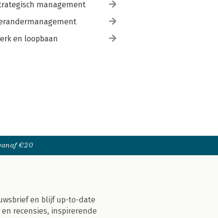
trategisch management
erandermanagement
erk en loopbaan
 vanaf €20
uwsbrief en blijf up-to-date
 en recensies, inspirerende