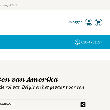
 vanaf €20
Inloggen
010-4731397
Personen
Trefwoorden
aten van Amerika
 rol van België en het gevaar voor een
64104530