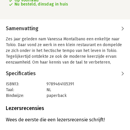
Op voorraad
Nu besteld, dinsdag in huis
Samenvatting
Zes jaar geleden nam Vanessa Montalbano een enkeltje naar
Tokio. Daar vond ze werk in een klein restaurant en dompelde
ze zich onder in het hectische tempo van het leven in Tokio.
Tegelijkertijd ontdekte ze ook de moderne keerzijde ervan:
eenzaamheid. Om haar kennis van de taal te verbeteren,
verdiepte Montalbano zich in de lokale datingapps. In Japan
Specificaties
daten mensen namelijk om allerlei redenen.
Tokio crush is een unieke kijk in de wereld van relaties in
ISBN13:
9789464105391
Japan. Tegelijkertijd is het een verhaal van een Franse vrouw
Taal:
NL
die op zoek is naar vrijheid.
Bindwijze:
paperback
Aantal pagina's:
160
Uitgever:
Horizon
Lezersrecensies
Druk:
1
Verschijningsdatum:
20-11-2024
Wees de eerste die een lezersrecensie schrijft!