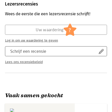
dit boek. Na het lezen kijkt u voor altijd anders naar de wereld.
Uitgever:
Aspekt B.V., Uitgeverij
Lezersrecensies
Druk:
1
Verschijningsdatum:
1-3-2021
Wees de eerste die een lezersrecensie schrijft!
Hoofdrubriek:
Literatuur en romans
?
Uw waardering
Log in om uw waardering te geven
Schrijf een recensie
Lees ons recensiebeleid
Vaak samen gekocht