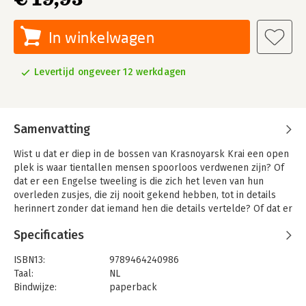
In winkelwagen
Levertijd ongeveer 12 werkdagen
Samenvatting
Wist u dat er diep in de bossen van Krasnoyarsk Krai een open
plek is waar tientallen mensen spoorloos verdwenen zijn? Of
dat er een Engelse tweeling is die zich het leven van hun
overleden zusjes, die zij nooit gekend hebben, tot in details
herinnert zonder dat iemand hen die details vertelde? Of dat er
een groep Amerikaanse bommenwerpers tijdens een
Specificaties
oefenvlucht verdween zonder ook maar een spoor achter te
laten? En dat Travis Walton, een nuchtere houthakker die geen
ISBN13:
9789464240986
enkele behoefte aan roem of aandacht heeft, tot op de dag van
Taal:
NL
vandaag volhoudt dat hij door een UFO ontvoerd is?
Bindwijze:
paperback
Laat u meevoeren in deze en andere onopgeloste mysteries in
Aantal pagina's:
145