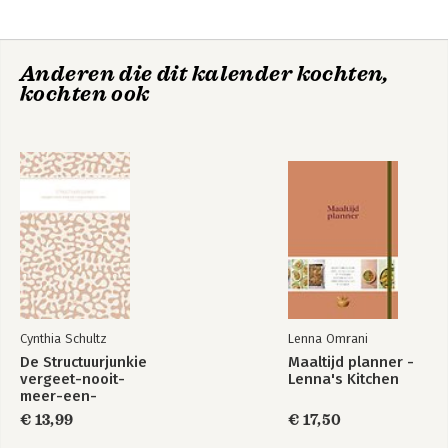
Anderen die dit kalender kochten,
kochten ook
Cynthia Schultz
Lenna Omrani
De Structuurjunkie
Maaltijd planner -
vergeet-nooit-
Lenna's Kitchen
meer-een-
verjaardagskalender
€ 13,99
€ 17,50