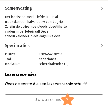
Samenvatting
Het iconische merk Liefde is… is al
meer dan een halve eeuw een begrip.
Zo zijn de strips nog steeds dagelijks te
vinden in de Telegraaf! Deze
scheurkalender biedt dagelijks een
liefdevolle cartoon en spreuk die een
Specificaties
glimlach op je gezicht toveren.
ISBN13:
9789464328257
Taal:
Nederlands
Bindwijze:
scheurkalender (H)
Aantal pagina's:
320
Uitgever:
Interstat B.V.
Lezersrecensies
Druk:
1
Verschijningsdatum:
20-8-2025
Wees de eerste die een lezersrecensie schrijft!
Hoofdrubriek:
Diversen
?
Uw waardering