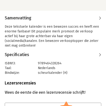
Samenvatting
Deze tekstuele kalender is een bewezen succes en heeft een
enorme fanbase! Dit populaire merk promoot de verkoop
actief bij haar grote achterban via haar eigen
(socialmedia)kanalen. Een bewezen verkooptopper die zeker
niet mag ontbreken!
Specificaties
ISBN13:
9789464328264
Taal:
Nederlands
Bindwijze:
scheurkalender (H)
Aantal pagina's:
320
Uitgever:
ImageBooks/Allmedia
Lezersrecensies
Druk:
1
Verschijningsdatum:
20-8-2025
Wees de eerste die een lezersrecensie schrijft!
Hoofdrubriek:
Diversen