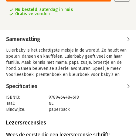
Nu besteld, zaterdag in huis
Gratis verzonden
Samenvatting
Luierbaby is het schattigste meisje in de wereld. Ze houdt van
spelen, dansen en knuffelen. Luierbaby geeft veel om haar
familie. Maak kennis met mama, papa, zusje, broertje en de
hond. Samen beleven ze allerlei avonturen. Speel je mee?
Voorleesboek, prentenboek en kleurboek voor baby’s en
peuters van alle leeftijden. Met eenvoudige tekeningen in
Specificaties
heldere kleuren, en met korte teksten. Van elke illustratie is
ook een kleurplaat gemaakt. Een grappig en ontroerend
ISBN13:
9789464484618
kinderboek als nachtzoen voor het slapen gaan.
Taal:
NL
Bindwijze:
paperback
Aantal pagina's:
50
Uitgever:
Brave New Books
Lezersrecensies
Druk:
1
Verschijningsdatum:
3-1-2022
Wees de eerste die een lezersrecensie schrijft!