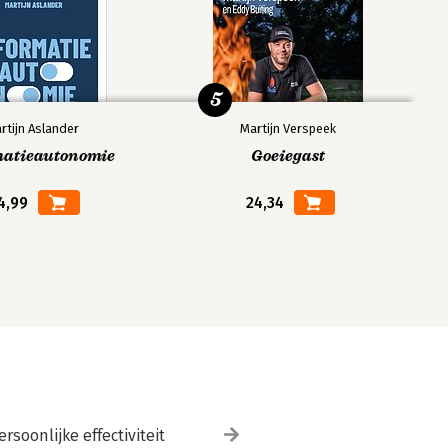
5
rtijn Aslander
Martijn Verspeek
matieautonomie
Goeiegast
4,99
24,34
ersoonlijke effectiviteit