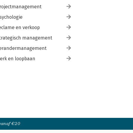
rojectmanagement
sychologie
eclame en verkoop
trategisch management
erandermanagement
erk en loopbaan
 vanaf €20