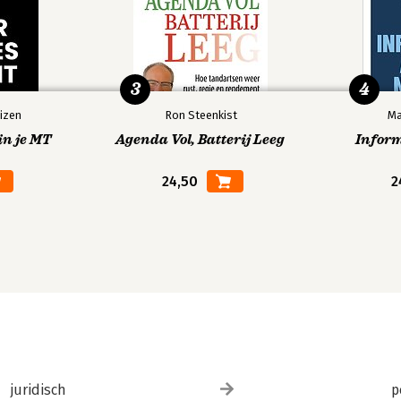
3
4
izen
Ron Steenkist
Ma
in je MT
Agenda Vol, Batterij Leeg
Infor
24,50
2
juridisch
p