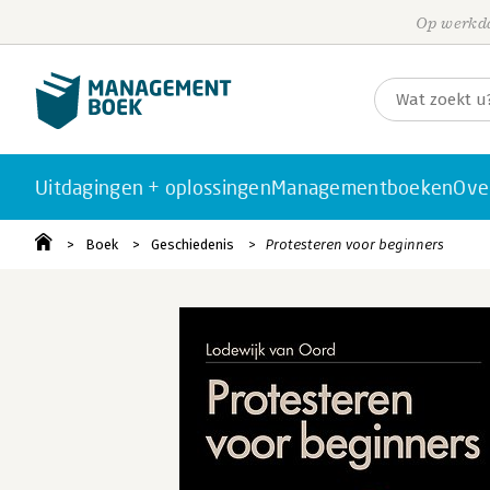
Op werkda
Uitdagingen + oplossingen
Managementboeken
Ove
Boek
Geschiedenis
Protesteren voor beginners