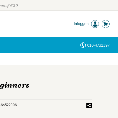
 vanaf €20
Inloggen
010-4731397
Personen
Trefwoorden
eginners
464522006