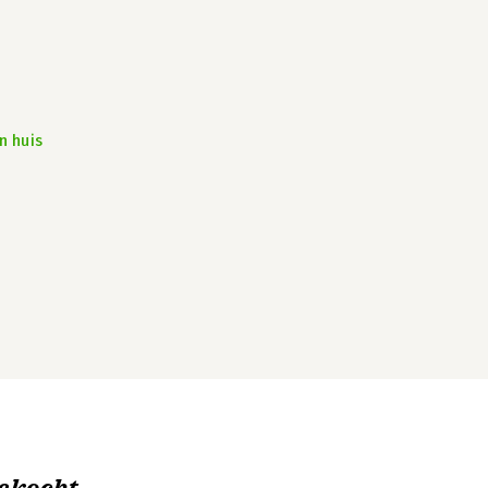
n huis
ekocht