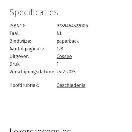
Specificaties
ISBN13:
9789464522006
Taal:
NL
Bindwijze:
paperback
Aantal pagina's:
128
Uitgever:
Cossee
Druk:
1
Verschijningsdatum:
25-2-2025
Hoofdrubriek:
Geschiedenis
Lezersrecensies