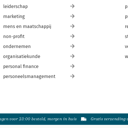
leiderschap
p
marketing
p
mens en maatschappij
r
non-profit
s
ondernemen
v
organisatiekunde
w
personal finance
personeelsmanagement
gen voor 23:00 besteld, morgen in huis
Gratis verzending