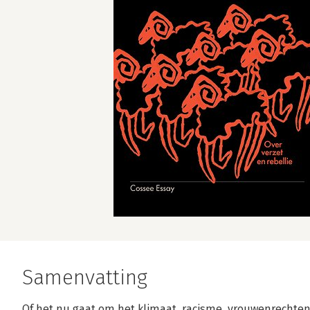
Samenvatting
Of het nu gaat om het klimaat, racisme, vrouwenrechten o