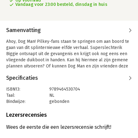
Op voorraad
Vandaag voor 23:00 besteld, dinsdag in huis
Samenvatting
Ahoy, Dog Man! Pilkey-fans staan te springen om aan boord te
gaan van dit splinternieuwe elfde verhaal. Superslechterik
Biggie ontsnapt uit de gevangenis en krijgt ook nog eens een
vliegende duikboot in handen. Kan hij hiermee al zijn gemene
plannen uitvoeren? Of kunnen Dog Man en zijn vrienden deze
crimineel met krulstaart op tijd tegenhouden? Je leest het in
Specificaties
het sprankelende nieuwe deel in deze serie.
Met talloze spannende verhaallijnen, hilarische scènes,
ISBN13:
9789464530704
geweldige personages en natuurlijk de allerbeste tekentips.
Taal:
NL
Fantastisch vertaald zoals alleen Tjibbe Veldkamp dat kan.
Bindwijze:
gebonden
Aantal pagina's:
240
Uitgever:
Condor
Lezersrecensies
Druk:
1
Verschijningsdatum:
9-11-2023
Wees de eerste die een lezersrecensie schrijft!