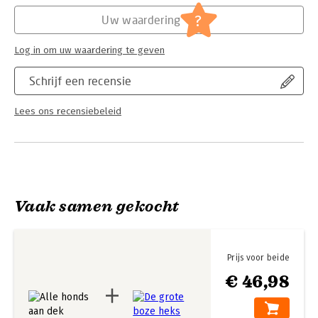
Hoofdrubriek:
Jeugd
Serie:
Dog Man
?
Uw waardering
Log in om uw waardering te geven
Schrijf een recensie
Lees ons recensiebeleid
Vaak samen gekocht
Prijs voor beide
€ 46,98